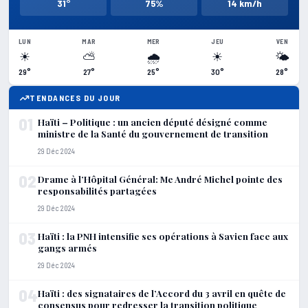
31°
75%
14 km/h
LUN
MAR
MER
JEU
VEN
☀
⛅
🌧
☀
🌤
29°
27°
25°
30°
28°
TENDANCES DU JOUR
01
Haïti – Politique : un ancien député désigné comme
ministre de la Santé du gouvernement de transition
29 Déc 2024
02
Drame à l’Hôpital Général: Me André Michel pointe des
responsabilités partagées
29 Déc 2024
03
Haïti : la PNH intensifie ses opérations à Savien face aux
gangs armés
29 Déc 2024
04
Haïti : des signataires de l’Accord du 3 avril en quête de
consensus pour redresser la transition politique