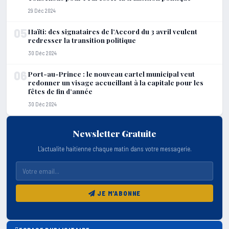
29 Déc 2024
05
Haïti: des signataires de l’Accord du 3 avril veulent
redresser la transition politique
30 Déc 2024
06
Port-au-Prince : le nouveau cartel municipal veut
redonner un visage accueillant à la capitale pour les
fêtes de fin d’année
30 Déc 2024
Newsletter Gratuite
L'actualite haitienne chaque matin dans votre messagerie.
JE M'ABONNE