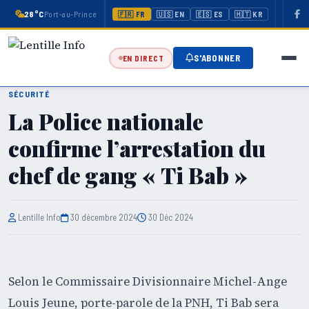
28°C
Port-au-Prince
🇫🇷 FR
🇺🇸 EN
🇪🇸 ES
🇭🇹 KR
S'ABONNER
EN DIRECT
SÉCURITÉ
La Police nationale
confirme l’arrestation du
chef de gang « Ti Bab »
Lentille Info
30 décembre 2024
30 Déc 2024
Selon le Commissaire Divisionnaire Michel-Ange
Louis Jeune, porte-parole de la PNH, Ti Bab sera