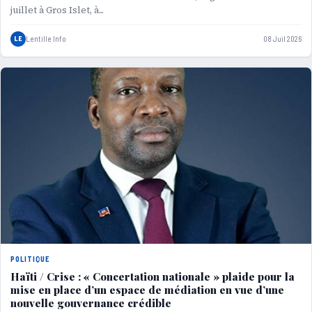
juillet à Gros Islet, à...
LE
Lentille Info
08 Juil 2026
POLITIQUE
Haïti / Crise : « Concertation nationale » plaide pour la
mise en place d’un espace de médiation en vue d’une
nouvelle gouvernance crédible