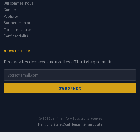
Qui sommes-nous
Contact
Publicité
Soumettre un article
Mentions légales
Confidentialité
NEWSLETTER
Recevez les dernières nouvelles d'Haïti chaque matin.
S'ABONNER
© 2026 Lentille Info — Tous droits réservés
Mentions légales
Confidentialité
Plan du site