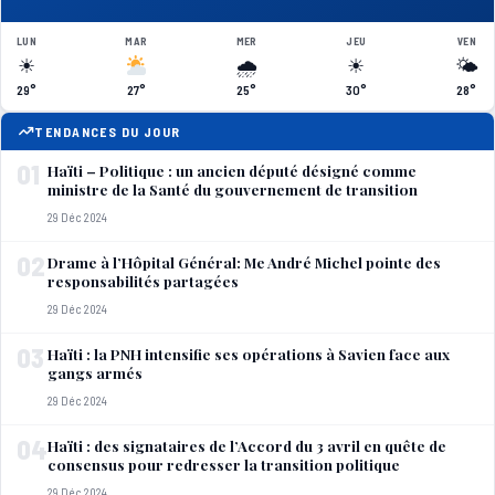
LUN
MAR
MER
JEU
VEN
☀
🌧
☀
🌤
29°
27°
25°
30°
28°
TENDANCES DU JOUR
01
Haïti – Politique : un ancien député désigné comme
ministre de la Santé du gouvernement de transition
29 Déc 2024
02
Drame à l’Hôpital Général: Me André Michel pointe des
responsabilités partagées
29 Déc 2024
03
Haïti : la PNH intensifie ses opérations à Savien face aux
gangs armés
29 Déc 2024
04
Haïti : des signataires de l’Accord du 3 avril en quête de
consensus pour redresser la transition politique
29 Déc 2024