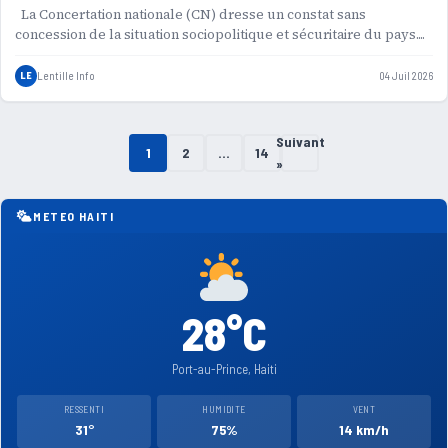
La Concertation nationale (CN) dresse un constat sans
concession de la situation sociopolitique et sécuritaire du pays....
LE
Lentille Info
04 Juil 2026
Suivant
Pagination
1
2
…
14
»
des
METEO HAITI
publications
28°C
Port-au-Prince, Haiti
RESSENTI
HUMIDITE
VENT
31°
75%
14 km/h