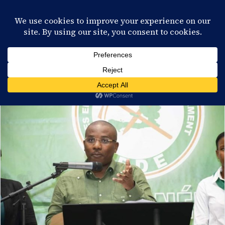
28°C
Port-au-Prince
FR
EN
ES
KR
S'ABONNER
EN DIRECT
CATÉGORIE :
POLITIQUE