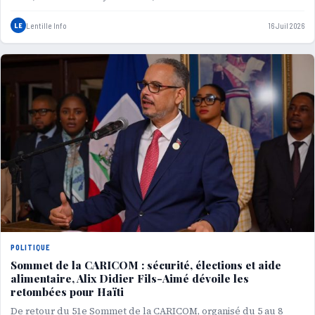
LE
Lentille Info
16 Juil 2026
POLITIQUE
Sommet de la CARICOM : sécurité, élections et aide
alimentaire, Alix Didier Fils-Aimé dévoile les
retombées pour Haïti
De retour du 51e Sommet de la CARICOM, organisé du 5 au 8