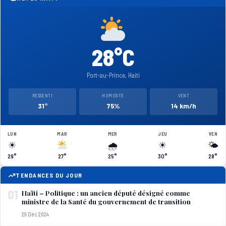
publications
28°C
Port-au-Prince, Haiti
RESSENTI
HUMIDITE
VENT
31°
75%
14 km/h
LUN
MAR
MER
JEU
VEN
☀
🌧
☀
🌤
29°
27°
25°
30°
28°
TENDANCES DU JOUR
01
Haïti – Politique : un ancien député désigné comme
ministre de la Santé du gouvernement de transition
29 Déc 2024