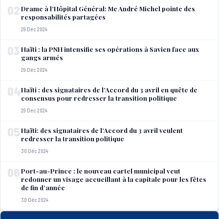
02
Drame à l’Hôpital Général: Me André Michel pointe des
responsabilités partagées
29 Déc 2024
03
Haïti : la PNH intensifie ses opérations à Savien face aux
gangs armés
29 Déc 2024
04
Haïti : des signataires de l’Accord du 3 avril en quête de
consensus pour redresser la transition politique
29 Déc 2024
05
Haïti: des signataires de l’Accord du 3 avril veulent
redresser la transition politique
30 Déc 2024
06
Port-au-Prince : le nouveau cartel municipal veut
redonner un visage accueillant à la capitale pour les fêtes
de fin d’année
30 Déc 2024