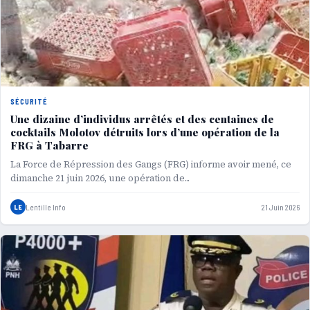
SÉCURITÉ
Une dizaine d’individus arrêtés et des centaines de
cocktails Molotov détruits lors d’une opération de la
FRG à Tabarre
La Force de Répression des Gangs (FRG) informe avoir mené, ce
dimanche 21 juin 2026, une opération de...
LE
Lentille Info
21 Juin 2026