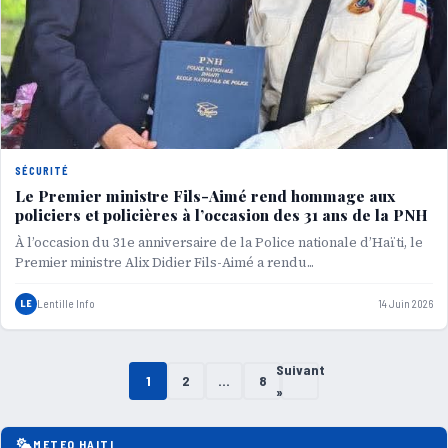
SÉCURITÉ
Le Premier ministre Fils-Aimé rend hommage aux
policiers et policières à l’occasion des 31 ans de la PNH
À l’occasion du 31e anniversaire de la Police nationale d’Haïti, le
Premier ministre Alix Didier Fils-Aimé a rendu...
LE
Lentille Info
14 Juin 2026
Suivant
Pagination
1
2
…
8
»
des
METEO HAITI