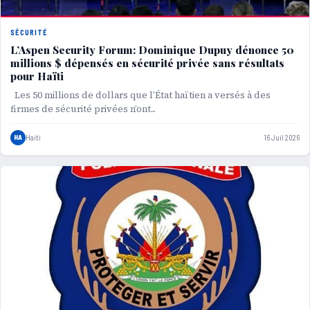
SÉCURITÉ
L’Aspen Security Forum: Dominique Dupuy dénonce 50
millions $ dépensés en sécurité privée sans résultats
pour Haïti
Les 50 millions de dollars que l’État haïtien a versés à des
firmes de sécurité privées n’ont...
HA
Haiti
16 Juil 2026