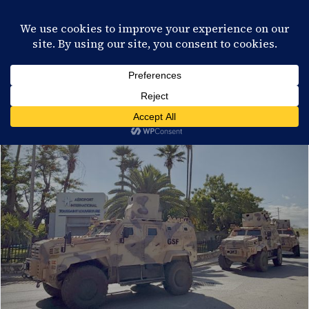
28°C
Port-au-Prince
FR
EN
ES
KR
S'ABONNER
EN DIRECT
CATÉGORIE :
SÉCURITÉ