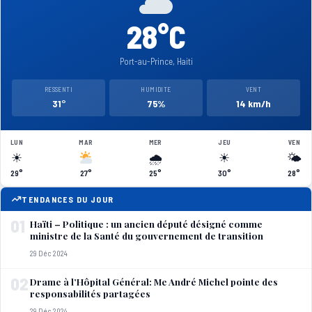
28°C
Port-au-Prince, Haiti
RESSENTI
HUMIDITE
VENT
31°
75%
14 km/h
LUN
MAR
MER
JEU
VEN
☀
🌧
☀
🌤
29°
27°
25°
30°
28°
TENDANCES DU JOUR
01
Haïti – Politique : un ancien député désigné comme
ministre de la Santé du gouvernement de transition
29 Déc 2024
02
Drame à l’Hôpital Général: Me André Michel pointe des
responsabilités partagées
29 Déc 2024