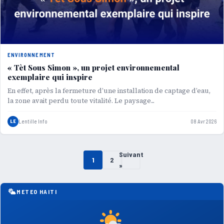
ENVIRONNEMENT
« Tèt Sous Simon », un projet environnemental
exemplaire qui inspire
En effet, après la fermeture d’une installation de captage d’eau,
la zone avait perdu toute vitalité. Le paysage...
LE
Lentille Info
08 Avr 2026
Suivant
Pagination
1
2
»
des
METEO HAITI
publications