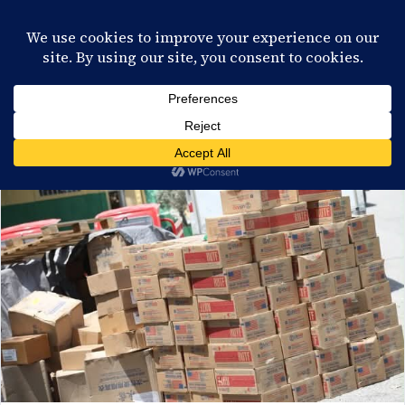
28°C
Port-au-Prince
FR
EN
ES
KR
S'ABONNER
EN DIRECT
CATÉGORIE :
ENVIRONNEMENT