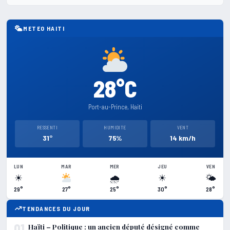
METEO HAITI
28°C
Port-au-Prince, Haiti
RESSENTI
HUMIDITE
VENT
31°
75%
14 km/h
LUN
MAR
MER
JEU
VEN
☀
🌧
☀
🌤
29°
27°
25°
30°
28°
TENDANCES DU JOUR
01
Haïti – Politique : un ancien député désigné comme