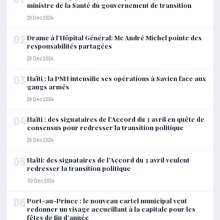
ministre de la Santé du gouvernement de transition
29 Déc 2024
02
Drame à l’Hôpital Général: Me André Michel pointe des
responsabilités partagées
29 Déc 2024
03
Haïti : la PNH intensifie ses opérations à Savien face aux
gangs armés
29 Déc 2024
04
Haïti : des signataires de l’Accord du 3 avril en quête de
consensus pour redresser la transition politique
29 Déc 2024
05
Haïti: des signataires de l’Accord du 3 avril veulent
redresser la transition politique
30 Déc 2024
06
Port-au-Prince : le nouveau cartel municipal veut
redonner un visage accueillant à la capitale pour les
fêtes de fin d’année