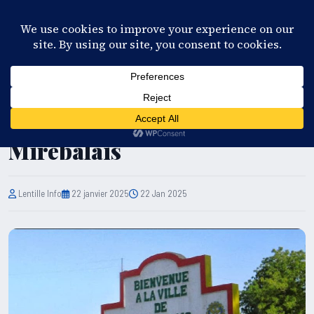
28°C
Port-au-Prince
FR
EN
ES
KR
S'ABONNER
EN DIRECT
POLITIQUE
Une matinée de tension à
Mirebalais
Lentille Info
22 janvier 2025
22 Jan 2025