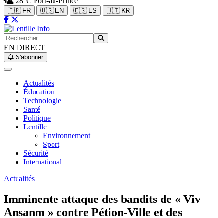
28°C
Port-au-Prince
🇫🇷 FR
🇺🇸 EN
🇪🇸 ES
🇭🇹 KR
EN DIRECT
S'abonner
Actualités
Éducation
Technologie
Santé
Politique
Lentille
Environnement
Sport
Sécurité
International
Actualités
Imminente attaque des bandits de « Viv
Ansanm » contre Pétion-Ville et des