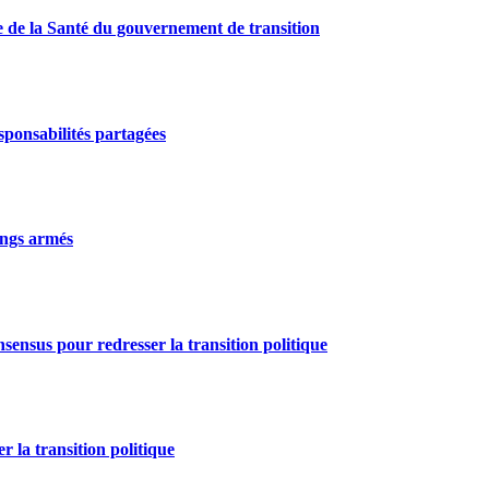
e de la Santé du gouvernement de transition
ponsabilités partagées
gangs armés
nsensus pour redresser la transition politique
r la transition politique