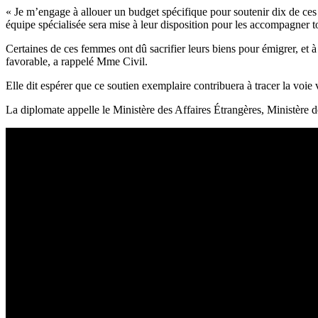
« Je m’engage à allouer un budget spécifique pour soutenir dix de ces
équipe spécialisée sera mise à leur disposition pour les accompagner t
Certaines de ces femmes ont dû sacrifier leurs biens pour émigrer, et à
favorable, a rappelé Mme Civil.
Elle dit espérer que ce soutien exemplaire contribuera à tracer la voie ve
La diplomate appelle le Ministère des Affaires Étrangères, Ministère des