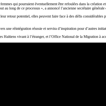
 femmes qui pourraient éventuellement être refoulées dans la création e
out au long de ce processus », a annoncé l’ancienne secrétaire générale
 leur retour potentiel, elles peuvent faire face à des défis considérable
rs une réintégration réussie et servira d’inspiration pour d’autres initiat
 Haïtiens vivant à l’étranger, et l’Office National de la Migration à acco