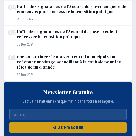
04
Haïti : des signataires de l’Accord du 3 avril en quête de
consensus pour redresser la transition politique
29 Déc 2024
05
Haïti: des signataires de l’Accord du 3 avril veulent
redresser la transition politique
30 Déc 2024
06
Port-au-Prince : le nouveau cartel municipal veut
redonner un visage accueillant à la capitale pour les
fêtes de fin d’année
30 Déc 2024
Newsletter Gratuite
L'actualite haitienne chaque matin dans votre messagerie.
JE M'ABONNE