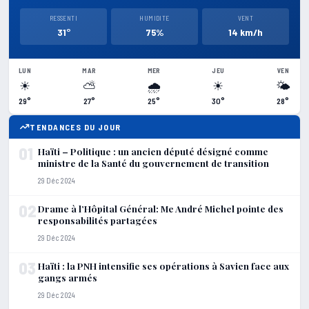
RESSENTI
HUMIDITE
VENT
31°
75%
14 km/h
LUN
MAR
MER
JEU
VEN
☀
⛅
🌧
☀
🌤
29°
27°
25°
30°
28°
TENDANCES DU JOUR
01
Haïti – Politique : un ancien député désigné comme
ministre de la Santé du gouvernement de transition
29 Déc 2024
02
Drame à l’Hôpital Général: Me André Michel pointe des
responsabilités partagées
29 Déc 2024
03
Haïti : la PNH intensifie ses opérations à Savien face aux
gangs armés
29 Déc 2024