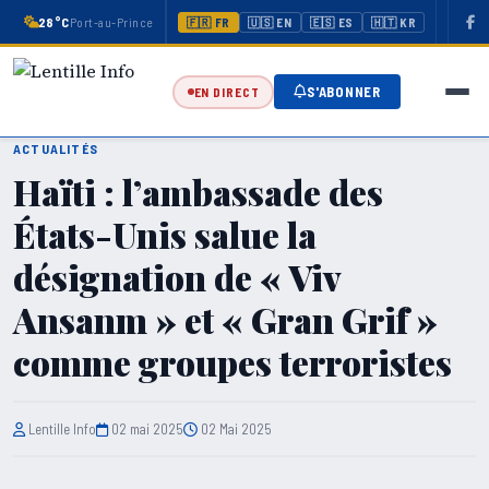
28°C
Port-au-Prince
🇫🇷 FR
🇺🇸 EN
🇪🇸 ES
🇭🇹 KR
S'ABONNER
EN DIRECT
ACTUALITÉS
Haïti : l’ambassade des
États-Unis salue la
désignation de « Viv
Ansanm » et « Gran Grif »
comme groupes terroristes
Lentille Info
02 mai 2025
02 Mai 2025