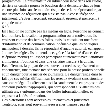
programmes. Le présentateur, ou influenceur isolé dans son studio,
derrière sa caméra pousse le bouchon de la démesure chaque jour
encore plus loin sans le moindre risque de se faire réprimander par
une instance de régulation qui n’existe pas. Avec le téléphone
intelligent, d’autres harcellent, escroquent, grugent et menacent à
coup de micro.
6 / 9
En Haïti on ne compte pas les médias en ligne. Personne ne connait
leur nombre, la location, la programmation ou la motivation. Ils
croissent comme des herbes folles, mais ils constituent une force
d’information et de communication indéniable que les politiques
manipulent à dessein. Ils ne répondent d’aucune autorité, échappent
à toutes les règles. Ils ont tendance, grâce à la facilité d’accès (le
téléphone mobile) et l’aspect participatif et interactif avec l’auditoire,
à influencer l’opinion et dans une certaine mesure à la diriger.
Parallèlement, la plupart de ces nouveaux médias représentent une
concurrence, une menace très sérieuse pour la presse professionnelle
et un danger pour le métier de journaliste. Le danger réside dans le
fait que ces médias diffusant sur les réseaux évoluent sans structure,
sans cadre légal. Ils affectent aussi la santé mentale en proposant des
contenus parfois inappropriés, qui correspondent aux attentes des
utilisateurs, s’enferment dans des bulles informationnelles, et
exposent à la désinformation.
Ces plateformes sont accessibles, interactives et puissantes.
Toutefois, elles sont souvent livrées à elles-mêmes : pas de