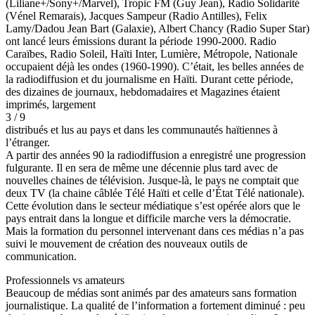
(Liliane+/Sony+/Marvel), Tropic FM (Guy Jean), Radio Solidarité
(Vénel Remarais), Jacques Sampeur (Radio Antilles), Felix
Lamy/Dadou Jean Bart (Galaxie), Albert Chancy (Radio Super Star)
ont lancé leurs émissions durant la période 1990-2000. Radio
Caraïbes, Radio Soleil, Haïti Inter, Lumière, Métropole, Nationale
occupaient déjà les ondes (1960-1990). C’était, les belles années de
la radiodiffusion et du journalisme en Haïti. Durant cette période,
des dizaines de journaux, hebdomadaires et Magazines étaient
imprimés, largement
3 / 9
distribués et lus au pays et dans les communautés haïtiennes à
l’étranger.
A partir des années 90 la radiodiffusion a enregistré une progression
fulgurante. Il en sera de même une décennie plus tard avec de
nouvelles chaines de télévision. Jusque-là, le pays ne comptait que
deux TV (la chaine câblée Télé Haïti et celle d’État Télé nationale).
Cette évolution dans le secteur médiatique s’est opérée alors que le
pays entrait dans la longue et difficile marche vers la démocratie.
Mais la formation du personnel intervenant dans ces médias n’a pas
suivi le mouvement de création des nouveaux outils de
communication.
Professionnels vs amateurs
Beaucoup de médias sont animés par des amateurs sans formation
journalistique. La qualité de l’information a fortement diminué : peu