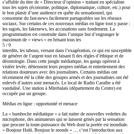
s’affuble du titre de « Directeur d’opinion » traitant en spécialiste
tous les sujets (économie, politique, diplomatique, culture, etc.) pour
le bon plaisir d’une audience en quête du sensationnel, qui
consomme du fast-news facilement partageables sur les réseaux
sociaux. Sur certains de ces nouveaux médias en ligne tout y passe :
les ragots, les fakenews, les accusations sans fondement. La
programmation est construite dans l’unique but d’engranger le
maximum de « views » en brisant tous les
5 / 9
interdits, les tabous, versant dans l’exagération, ce qui est susceptible
de générer de l’argent tout en faisant fi des règles d’éthique et de
déontologie. Dans cette jungle médiatique, les gangs opèrent à
visière levée, détiennent leurs propres médias et entretiennent des
relations douteuses avec des journalistes. Certains médias ont
récemment été la cible des groupes armés et des journalistes ont été
enlevés d’autres sont menacés. Le local de Radio Caraïbe a été
vandalisé. Une station à Mirebalais (département du Centre) est
occupée par un groupe.
Médias en ligne : opportunité et menace
La « bamboche médiatique » a fait naitre de nouvelles vedettes du
microphone, des animateurs qui se laissent grisés par la sensation
que procure la toute-puissance du Web dont la portée est mondiale.
« Bonjour Haïti. Bonjour le monde » … c’est l’introduction aux