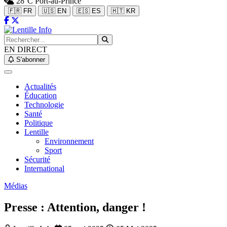
28°C
Port-au-Prince
🇫🇷 FR
🇺🇸 EN
🇪🇸 ES
🇭🇹 KR
EN DIRECT
S'abonner
Actualités
Éducation
Technologie
Santé
Politique
Lentille
Environnement
Sport
Sécurité
International
Médias
Presse : Attention, danger !