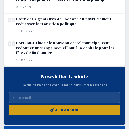
29 Déc 2024
05
Haïti: des signataires de l’Accord du 3 avril veulent
redresser la transition politique
30 Déc 2024
06
Port-au-Prince : le nouveau cartel municipal veut
redonner un visage accueillant à la capitale pour les
fêtes de fin d’année
30 Déc 2024
Newsletter Gratuite
L'actualite haitienne chaque matin dans votre messagerie.
JE M'ABONNE