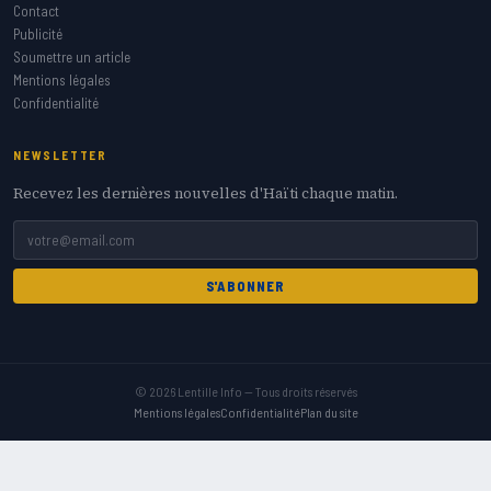
Contact
Publicité
Soumettre un article
Mentions légales
Confidentialité
NEWSLETTER
Recevez les dernières nouvelles d'Haïti chaque matin.
S'ABONNER
© 2026 Lentille Info — Tous droits réservés
Mentions légales
Confidentialité
Plan du site