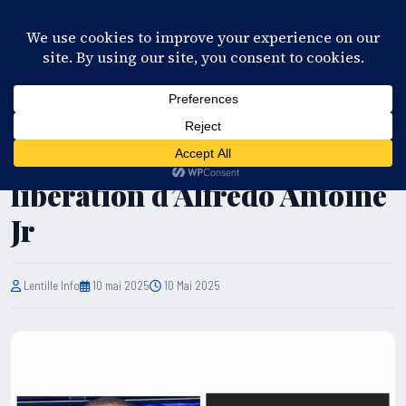
28°C
Port-au-Prince
FR
EN
ES
KR
S'ABONNER
EN DIRECT
JUSTICE
Ricardo Fleuridor fustige la
libération d’Alfredo Antoine
Jr
Lentille Info
10 mai 2025
10 Mai 2025