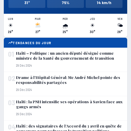
31°
75%
14 km/h
LUN
MAR
MER
JEU
VEN
☀
🌧
☀
🌤
29°
27°
25°
30°
28°
TENDANCES DU JOUR
01
Haïti – Politique : un ancien député désigné comme
ministre de la Santé du gouvernement de transition
29 Déc 2024
02
Drame à l’Hôpital Général: Me André Michel pointe des
responsabilités partagées
29 Déc 2024
03
Haïti : la PNH intensifie ses opérations à Savien face aux
gangs armés
29 Déc 2024
04
Haïti : des signataires de l’Accord du 3 avril en quête de
consensus pour redresser la transition politique