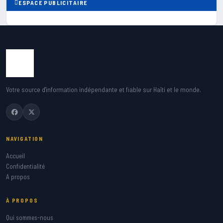
ESPACE PUBLICITAIRE
Votre source d'information indépendante et fiable sur Haïti et le monde.
NAVIGATION
Accueil
Confidentialité
A propos
À PROPOS
Qui sommes-nous