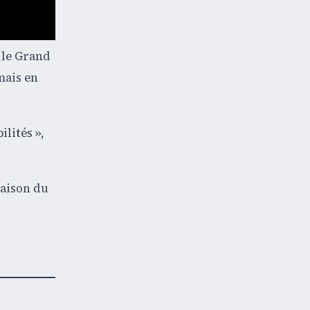
 le Grand
mais en
lités »,
raison du