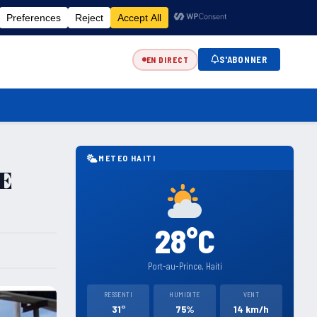
FR
EN
ES
KR
S'ABONNER
EN DIRECT
METEO HAITI
.E
28°C
Port-au-Prince, Haiti
RESSENTI
HUMIDITE
VENT
31°
75%
14 km/h