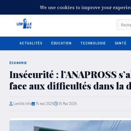
16:02:20
Vendredi 7 août 2026
28°C
Port-au-Prince
ACTUALITÉS
ÉDUCATION
TECHNOLOGIE
SANTÉ
ÉCONOMIE
Insécurité : l’ANAPROSS s’al
face aux difficultés dans la
Lentille Info
15 mai 2025
15 Mai 2025