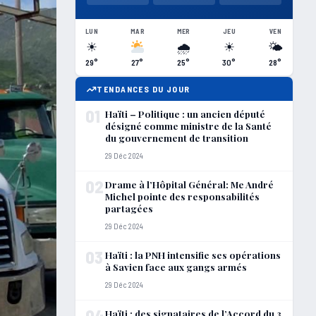
LUN
MAR
MER
JEU
VEN
☀
🌧
☀
🌤
29°
27°
25°
30°
28°
TENDANCES DU JOUR
01
Haïti – Politique : un ancien député
désigné comme ministre de la Santé
du gouvernement de transition
29 Déc 2024
02
Drame à l’Hôpital Général: Me André
Michel pointe des responsabilités
partagées
29 Déc 2024
03
Haïti : la PNH intensifie ses opérations
à Savien face aux gangs armés
29 Déc 2024
04
Haïti : des signataires de l’Accord du 3