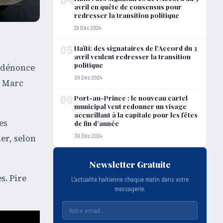
avril en quête de consensus pour
redresser la transition politique
29 Déc 2024
05
Haïti: des signataires de l’Accord du 3
avril veulent redresser la transition
politique
e dénonce
30 Déc 2024
e Marc
06
Port-au-Prince : le nouveau cartel
municipal veut redonner un visage
accueillant à la capitale pour les fêtes
es
de fin d’année
30 Déc 2024
er, selon
Newsletter Gratuite
s. Pire
L'actualite haitienne chaque matin dans votre
messagerie.