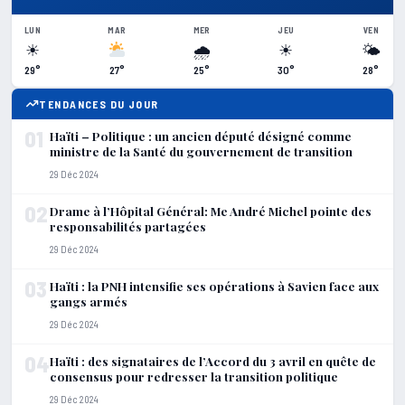
LUN
MAR
MER
JEU
VEN
☀
🌧
☀
🌤
29°
27°
25°
30°
28°
TENDANCES DU JOUR
01
Haïti – Politique : un ancien député désigné comme
ministre de la Santé du gouvernement de transition
29 Déc 2024
02
Drame à l’Hôpital Général: Me André Michel pointe des
responsabilités partagées
29 Déc 2024
03
Haïti : la PNH intensifie ses opérations à Savien face aux
gangs armés
29 Déc 2024
04
Haïti : des signataires de l’Accord du 3 avril en quête de
consensus pour redresser la transition politique
29 Déc 2024