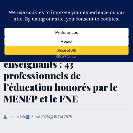
28°C
Port-au-Prince
FR
EN
ES
KR
S'ABONNER
EN DIRECT
ÉDUCATION
Journée nationale des
enseignants : 43
professionnels de
l’éducation honorés par le
MENFP et le FNE
Lentille Info
16 mai 2025
16 Mai 2025