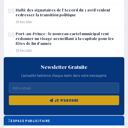
05
Haïti: des signataires de l’Accord du 3 avril veulent
redresser la transition politique
30 Déc 2024
06
Port-au-Prince : le nouveau cartel municipal veut
redonner un visage accueillant à la capitale pour les
fêtes de fin d’année
30 Déc 2024
Newsletter Gratuite
L'actualite haitienne chaque matin dans votre messagerie.
JE M'ABONNE
ESPACE PUBLICITAIRE