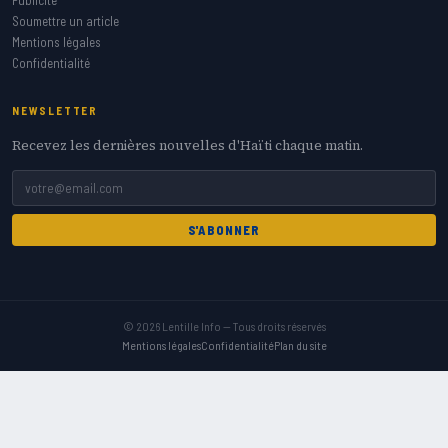
Soumettre un article
Mentions légales
Confidentialité
NEWSLETTER
Recevez les dernières nouvelles d'Haïti chaque matin.
S'ABONNER
© 2026 Lentille Info — Tous droits réservés
Mentions légales
Confidentialité
Plan du site