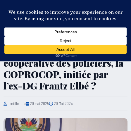
28°C
Port-au-Prince
FR
EN
ES
KR
S'ABONNER
EN DIRECT
ÉCONOMIE
Qu’en est-il de la
coopérative des policiers, la
COPROCOP, initiée par
l’ex-DG Frantz Elbé ?
Lentille Info
20 mai 2025
20 Mai 2025