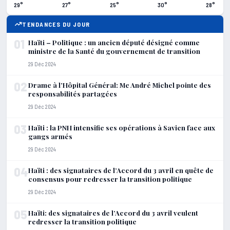
29°
27°
25°
30°
28°
TENDANCES DU JOUR
01
Haïti – Politique : un ancien député désigné comme
ministre de la Santé du gouvernement de transition
29 Déc 2024
02
Drame à l’Hôpital Général: Me André Michel pointe des
responsabilités partagées
29 Déc 2024
03
Haïti : la PNH intensifie ses opérations à Savien face aux
gangs armés
29 Déc 2024
04
Haïti : des signataires de l’Accord du 3 avril en quête de
consensus pour redresser la transition politique
29 Déc 2024
05
Haïti: des signataires de l’Accord du 3 avril veulent
redresser la transition politique