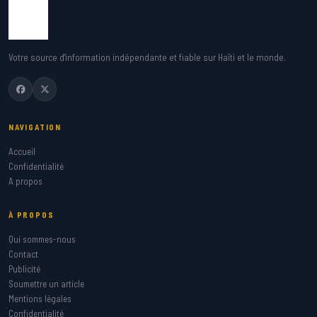
Votre source d'information indépendante et fiable sur Haïti et le monde.
NAVIGATION
Accueil
Confidentialité
A propos
À PROPOS
Qui sommes-nous
Contact
Publicité
Soumettre un article
Mentions légales
Confidentialité