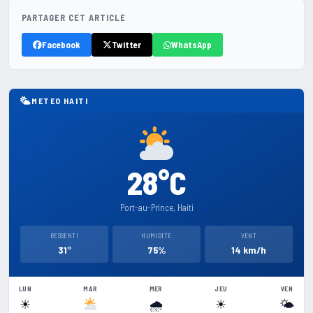
PARTAGER CET ARTICLE
Facebook
Twitter
WhatsApp
METEO HAITI
28°C
Port-au-Prince, Haiti
RESSENTI
HUMIDITE
VENT
31°
75%
14 km/h
LUN
MAR
MER
JEU
VEN
☀
🌧
☀
🌤