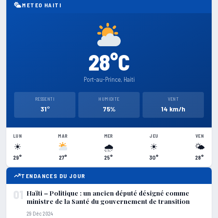
METEO HAITI
28°C
Port-au-Prince, Haiti
RESSENTI
HUMIDITE
VENT
31°
75%
14 km/h
LUN
MAR
MER
JEU
VEN
☀
🌧
☀
🌤
29°
27°
25°
30°
28°
TENDANCES DU JOUR
01
Haïti – Politique : un ancien député désigné comme
ministre de la Santé du gouvernement de transition
29 Déc 2024