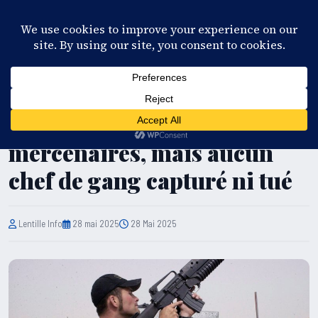
28°C
Port-au-Prince
FR
EN
ES
KR
S'ABONNER
EN DIRECT
SÉCURITÉ
Haïti: des drones, des
mercenaires, mais aucun
chef de gang capturé ni tué
Lentille Info
28 mai 2025
28 Mai 2025