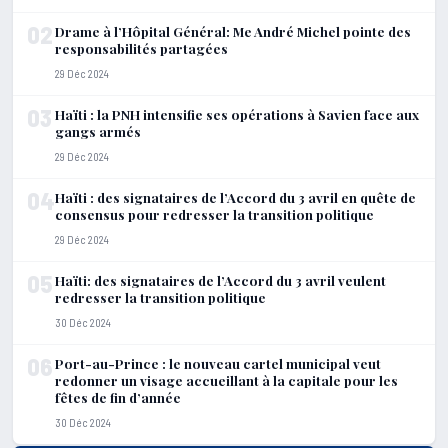
02
Drame à l’Hôpital Général: Me André Michel pointe des
responsabilités partagées
29 Déc 2024
03
Haïti : la PNH intensifie ses opérations à Savien face aux
gangs armés
29 Déc 2024
04
Haïti : des signataires de l’Accord du 3 avril en quête de
consensus pour redresser la transition politique
29 Déc 2024
05
Haïti: des signataires de l’Accord du 3 avril veulent
redresser la transition politique
30 Déc 2024
06
Port-au-Prince : le nouveau cartel municipal veut
redonner un visage accueillant à la capitale pour les
fêtes de fin d’année
30 Déc 2024