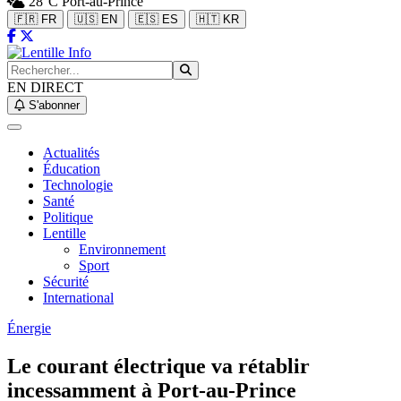
28°C
Port-au-Prince
🇫🇷 FR
🇺🇸 EN
🇪🇸 ES
🇭🇹 KR
EN DIRECT
S'abonner
Actualités
Éducation
Technologie
Santé
Politique
Lentille
Environnement
Sport
Sécurité
International
Énergie
Le courant électrique va rétablir
incessamment à Port-au-Prince