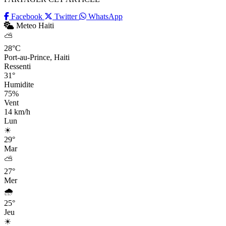
Facebook
Twitter
WhatsApp
Meteo Haiti
⛅
28°C
Port-au-Prince, Haiti
Ressenti
31°
Humidite
75%
Vent
14 km/h
Lun
☀
29°
Mar
⛅
27°
Mer
🌧
25°
Jeu
☀