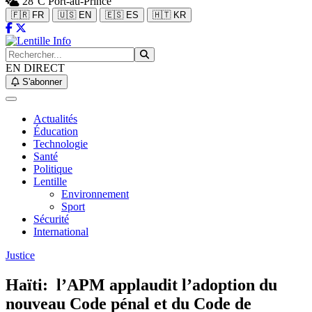
28°C
Port-au-Prince
🇫🇷 FR
🇺🇸 EN
🇪🇸 ES
🇭🇹 KR
EN DIRECT
S'abonner
Actualités
Éducation
Technologie
Santé
Politique
Lentille
Environnement
Sport
Sécurité
International
Justice
Haïti: l’APM applaudit l’adoption du
nouveau Code pénal et du Code de