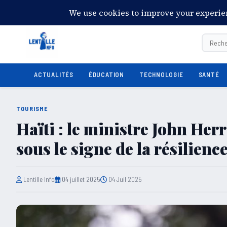
13:51:14
Vendredi 7 août 2026
28°C
Port-au-Prince
ACTUALITÉS
ÉDUCATION
TECHNOLOGIE
SANTÉ
TOURISME
Haïti : le ministre John Her
sous le signe de la résilience
Lentille Info
04 juillet 2025
04 Juil 2025