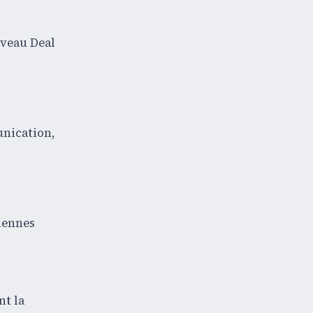
uveau Deal
unication,
iennes
nt la