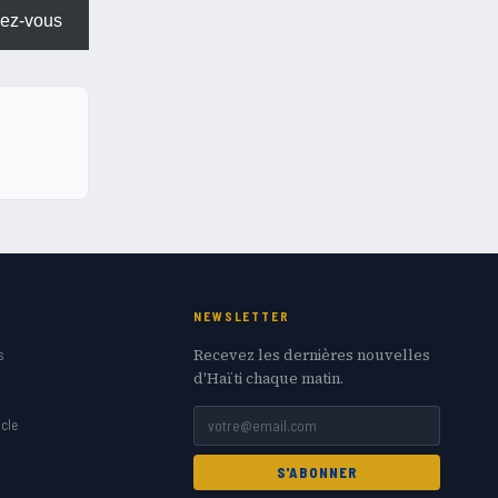
ez-vous
NEWSLETTER
Recevez les dernières nouvelles
s
d'Haïti chaque matin.
cle
S'ABONNER