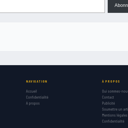
Abonn
NAVIGATION
À PROPOS
Accueil
Qui sommes-nou
Confidentialité
Contact
A propos
Publicité
Soumettre un arti
Mentions légales
Confidentialité