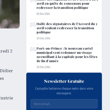
avril en quête de consensus pour
redresser la transition politique
29 Déc 2024
05
Haïti: des signataires de l’Accord du 3
avril veulent redresser la transition
politique
30 Déc 2024
06
Port-au-Prince : le nouveau cartel
redi 2
municipal veut redonner un visage
accueillant à la capitale pour les fêtes
de fin d’année
30 Déc 2024
 Didier
es
Newsletter Gratuite
L'actualite haitienne chaque matin dans votre
messagerie.
dustrie