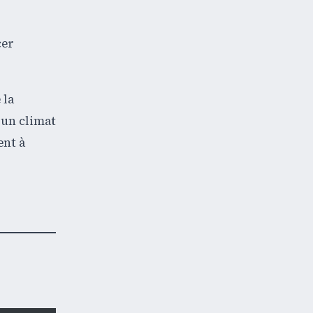
cer
 la
 un climat
ent à