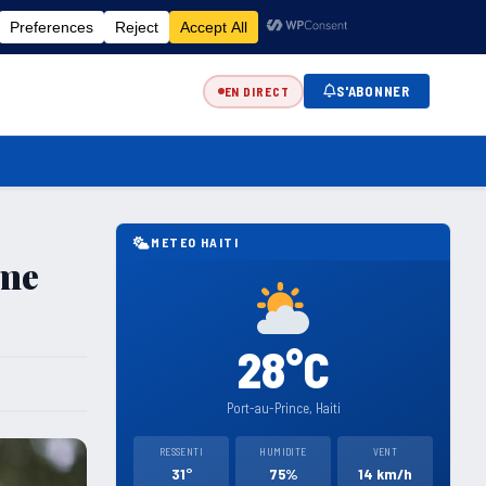
FR
EN
ES
KR
S'ABONNER
EN DIRECT
METEO HAITI
sme
28°C
Port-au-Prince, Haiti
RESSENTI
HUMIDITE
VENT
31°
75%
14 km/h