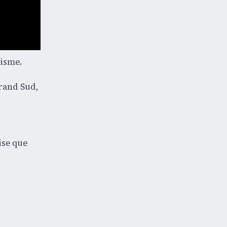
risme.
Grand Sud,
ise que