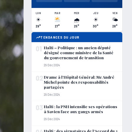
LUN
MAR
MER
JEU
VEN
☀
🌧
☀
🌤
29°
27°
25°
30°
28°
TENDANCES DU JOUR
01
Haïti – Politique : un ancien député
désigné comme ministre de la Santé
du gouvernement de transition
29 Déc 2024
02
Drame à l’Hôpital Général: Me André
Michel pointe des responsabilités
partagées
29 Déc 2024
03
Haïti : la PNH intensifie ses opérations
à Savien face aux gangs armés
29 Déc 2024
04
Haïti : des signataires de l’Accord du 3