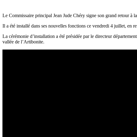
Le Commissaire principal Jean Jude Chéry signe son grand retour à la 
Il a été installé dans ses nouvelles fonctions ce vendredi 4 juillet, e
La cérémonie d’installation a été présidée par le directeur départemen
vallée de l’Artibonite.