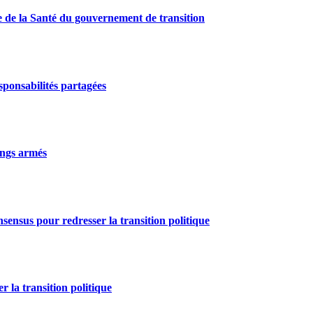
e de la Santé du gouvernement de transition
ponsabilités partagées
gangs armés
nsensus pour redresser la transition politique
r la transition politique