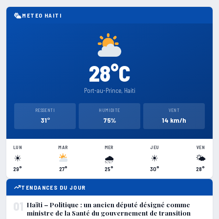
METEO HAITI
28°C
Port-au-Prince, Haiti
RESSENTI
HUMIDITE
VENT
31°
75%
14 km/h
LUN
MAR
MER
JEU
VEN
☀
🌧
☀
🌤
29°
27°
25°
30°
28°
TENDANCES DU JOUR
01
Haïti – Politique : un ancien député désigné comme
ministre de la Santé du gouvernement de transition