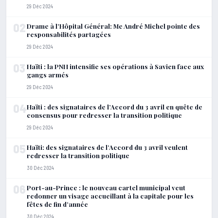
29 Déc 2024
02
Drame à l’Hôpital Général: Me André Michel pointe des
responsabilités partagées
29 Déc 2024
03
Haïti : la PNH intensifie ses opérations à Savien face aux
gangs armés
29 Déc 2024
04
Haïti : des signataires de l’Accord du 3 avril en quête de
consensus pour redresser la transition politique
29 Déc 2024
05
Haïti: des signataires de l’Accord du 3 avril veulent
redresser la transition politique
30 Déc 2024
06
Port-au-Prince : le nouveau cartel municipal veut
redonner un visage accueillant à la capitale pour les
fêtes de fin d’année
30 Déc 2024