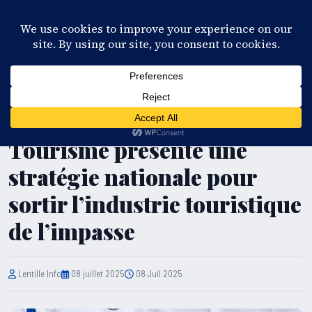
28°C
Port-au-Prince
FR
EN
ES
KR
S'ABONNER
EN DIRECT
TOURISME
Haïti : le ministre du
Tourisme présente une
stratégie nationale pour
sortir l’industrie touristique
de l’impasse
Lentille Info
08 juillet 2025
08 Juil 2025