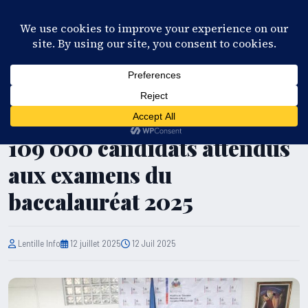
28°C
Port-au-Prince
FR
EN
ES
KR
S'ABONNER
EN DIRECT
ÉDUCATION
Haïti-Éducation : Plus de
109 000 candidats attendus
aux examens du
baccalauréat 2025
Lentille Info
12 juillet 2025
12 Juil 2025