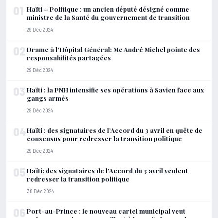
01
Haïti – Politique : un ancien député désigné comme
ministre de la Santé du gouvernement de transition
29 Déc 2024
02
Drame à l’Hôpital Général: Me André Michel pointe des
responsabilités partagées
29 Déc 2024
03
Haïti : la PNH intensifie ses opérations à Savien face aux
gangs armés
29 Déc 2024
04
Haïti : des signataires de l’Accord du 3 avril en quête de
consensus pour redresser la transition politique
29 Déc 2024
05
Haïti: des signataires de l’Accord du 3 avril veulent
redresser la transition politique
30 Déc 2024
06
Port-au-Prince : le nouveau cartel municipal veut