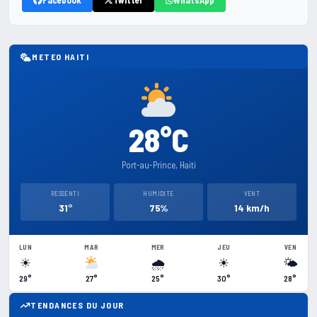
Facebook
Twitter
WhatsApp
METEO HAITI
28°C
Port-au-Prince, Haiti
RESSENTI
HUMIDITE
VENT
31°
75%
14 km/h
LUN
MAR
MER
JEU
VEN
☀
🌧
☀
🌤
29°
27°
25°
30°
28°
TENDANCES DU JOUR