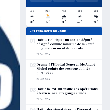
LUN
MAR
MER
JEU
VEN
☀
🌧
☀
🌤
29°
27°
25°
30°
28°
TENDANCES DU JOUR
01
Haïti – Politique : un ancien député
désigné comme ministre de la Santé
du gouvernement de transition
29 Déc 2024
02
Drame à l’Hôpital Général: Me André
Michel pointe des responsabilités
partagées
29 Déc 2024
03
Haïti : la PNH intensifie ses opérations
à Savien face aux gangs armés
29 Déc 2024
04
Haïti : des signataires de l’Accord du 3