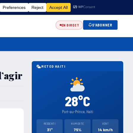
FR
EN
ES
KR
S'ABONNER
EN DIRECT
METEO HAITI
d’agir
28°C
Port-au-Prince, Haiti
RESSENTI
HUMIDITE
VENT
31°
75%
14 km/h