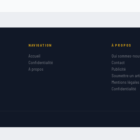
NAVIGATION
À PROPOS
Accueil
Qui sommes-nou
Confidentialité
Contact
A propos
Publicité
Soumettre un arti
Mentions légales
Confidentialité