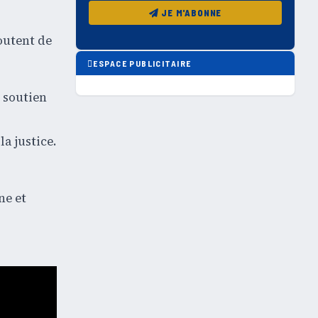
JE M'ABONNE
doutent de
ESPACE PUBLICITAIRE
 soutien
a justice.
ne et