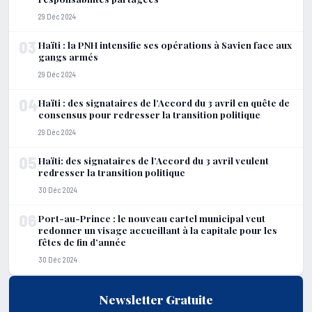
29 Déc 2024
03
Haïti : la PNH intensifie ses opérations à Savien face aux
gangs armés
29 Déc 2024
04
Haïti : des signataires de l’Accord du 3 avril en quête de
consensus pour redresser la transition politique
29 Déc 2024
05
Haïti: des signataires de l’Accord du 3 avril veulent
redresser la transition politique
30 Déc 2024
06
Port-au-Prince : le nouveau cartel municipal veut
redonner un visage accueillant à la capitale pour les
fêtes de fin d’année
30 Déc 2024
Newsletter Gratuite