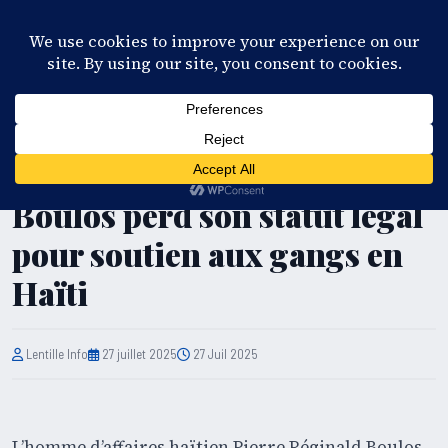
28°C
Port-au-Prince
FR
EN
ES
KR
S'ABONNER
EN DIRECT
POLITIQUE
États-Unis : Pierre Réginald
Boulos perd son statut légal
pour soutien aux gangs en
Haïti
Lentille Info
27 juillet 2025
27 Juil 2025
L’homme d’affaires haïtien Pierre Réginald Boulos,