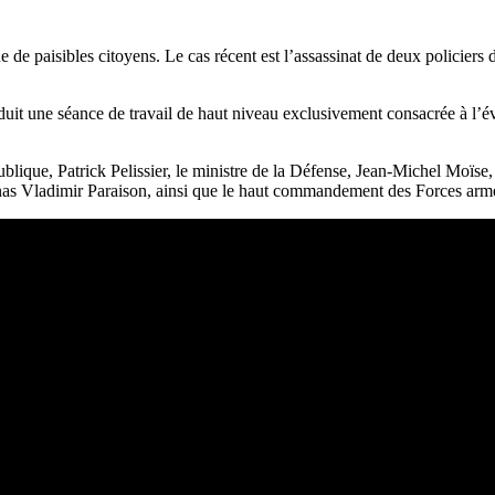
e de paisibles citoyens. Le cas récent est l’assassinat de deux policier
duit une séance de travail de haut niveau exclusivement consacrée à l’év
 publique, Patrick Pelissier, le ministre de la Défense, Jean-Michel Moïse
Jonas Vladimir Paraison, ainsi que le haut commandement des Forces arm