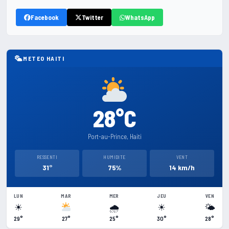
Facebook
Twitter
WhatsApp
METEO HAITI
28°C
Port-au-Prince, Haiti
RESSENTI
HUMIDITE
VENT
31°
75%
14 km/h
LUN
MAR
MER
JEU
VEN
☀
🌧
☀
🌤
29°
27°
25°
30°
28°