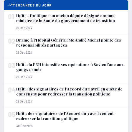
TENDANCES DU JOUR
01
Haïti – Politique : un ancien député désigné comme
ministre de la Santé du gouvernement de transition
29 Déc 2024
02
Drame à l’Hôpital Général: Me André Michel pointe des
responsabilités partagées
29 Déc 2024
03
Haïti : la PNH intensifie ses opérations à Savien face aux
gangs armés
29 Déc 2024
04
Haïti : des signataires de l’Accord du 3 avril en quête de
consensus pour redresser la transition politique
29 Déc 2024
05
Haïti: des signataires de l’Accord du 3 avril veulent
redresser la transition politique
30 Déc 2024