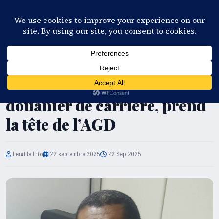
28°C
Port-au-Prince
FR
EN
ES
KR
S'ABONNER
EN DIRECT
ÉCONOMIE
Haïti : Gérald Remplais, un
douanier de carrière, prend
la tête de l’AGD
Lentille Info
22 septembre 2025
22 Sep 2025