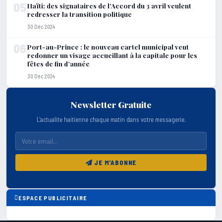
05
Haïti: des signataires de l’Accord du 3 avril veulent
redresser la transition politique
30 Déc 2024
06
Port-au-Prince : le nouveau cartel municipal veut
redonner un visage accueillant à la capitale pour les
fêtes de fin d’année
30 Déc 2024
Newsletter Gratuite
L'actualite haitienne chaque matin dans votre messagerie.
JE M'ABONNE
ESPACE PUBLICITAIRE