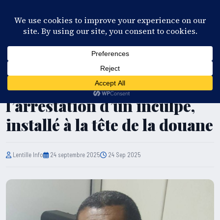
28°C
Port-au-Prince
FR
EN
ES
KR
S'ABONNER
EN DIRECT
ÉCONOMIE
Le RHAJAC exige
l’arrestation d’un inculpé,
installé à la tête de la douane
Lentille Info
24 septembre 2025
24 Sep 2025