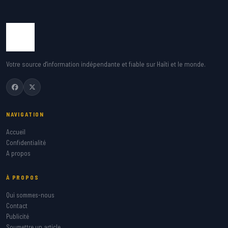
Votre source d'information indépendante et fiable sur Haïti et le monde.
NAVIGATION
Accueil
Confidentialité
A propos
À PROPOS
Qui sommes-nous
Contact
Publicité
Soumettre un article