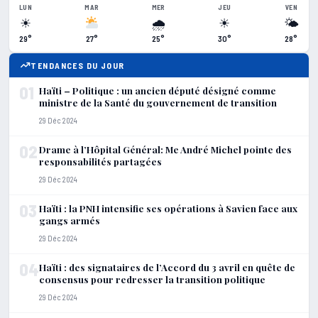
LUN
MAR
MER
JEU
VEN
☀
🌧
☀
🌤
29°
27°
25°
30°
28°
TENDANCES DU JOUR
01
Haïti – Politique : un ancien député désigné comme
ministre de la Santé du gouvernement de transition
29 Déc 2024
02
Drame à l’Hôpital Général: Me André Michel pointe des
responsabilités partagées
29 Déc 2024
03
Haïti : la PNH intensifie ses opérations à Savien face aux
gangs armés
29 Déc 2024
04
Haïti : des signataires de l’Accord du 3 avril en quête de
consensus pour redresser la transition politique
29 Déc 2024