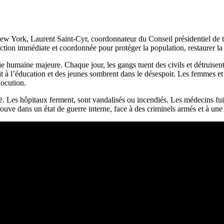
w York, Laurent Saint-Cyr, coordonnateur du Conseil présidentiel de tra
 action immédiate et coordonnée pour protéger la population, restaurer la 
 humaine majeure. Chaque jour, les gangs tuent des civils et détruisent d
oit à l’éducation et des jeunes sombrent dans le désespoir. Les femmes et 
locution.
guë. Les hôpitaux ferment, sont vandalisés ou incendiés. Les médecins fui
ouve dans un état de guerre interne, face à des criminels armés et à un