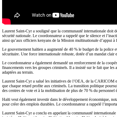
Laurent Saint-Cyr a souligné que la communauté internationale doit dép
sécurité nationale. Le coordonnateur a rappelé que le silence et l’inac
ainsi qu’aux officiers kenyans de la Mission multinationale d’appui à l
Le gouvernement haïtien a augmenté de 40 % le budget de la police et d
sécuritaire. Une force internationale robuste, dotée d’un mandat clair et
Le coordonnateur a également demandé un renforcement de la coopération
financements vers les groupes criminels. Il a insisté sur le fait que le
adaptées au terrain.
Laurent Saint-Cyr a salué les initiatives de l’OEA, de la CARICOM et 
que chaque retard profite aux criminels. La transition politique poursui
des centres de vote et à la mobilisation de plus de 70 % du personnel é
Haïti veut également investir dans le développement économique, notam
pour créer des emplois durables. Le coordonnateur a rappelé l’importanc
Laurent Saint-Cyr a conclu en appelant la communauté internationale à a