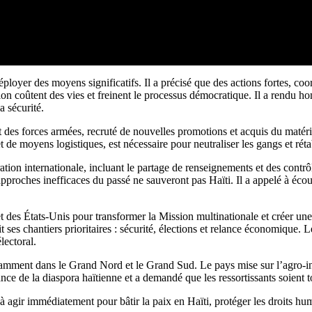
loyer des moyens significatifs. Il a précisé que des actions fortes, co
tion coûtent des vies et freinent le processus démocratique. Il a rendu h
a sécurité.
es forces armées, recruté de nouvelles promotions et acquis du matériel
 de moyens logistiques, est nécessaire pour neutraliser les gangs et rétab
 internationale, incluant le partage de renseignements et des contrôles
s approches inefficaces du passé ne sauveront pas Haïti. Il a appelé à écou
des États-Unis pour transformer la Mission multinationale et créer une 
t ses chantiers prioritaires : sécurité, élections et relance économique. 
lectoral.
ment dans le Grand Nord et le Grand Sud. Le pays mise sur l’agro-industr
e de la diaspora haïtienne et a demandé que les ressortissants soient tou
gir immédiatement pour bâtir la paix en Haïti, protéger les droits humai