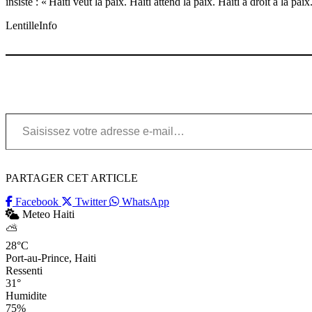
insisté : « Haïti veut la paix. Haïti attend la paix. Haïti a droit à la paix
LentilleInfo
Saisissez votre adresse e-mail…
PARTAGER CET ARTICLE
Facebook
Twitter
WhatsApp
Meteo Haiti
⛅
28°C
Port-au-Prince, Haiti
Ressenti
31°
Humidite
75%