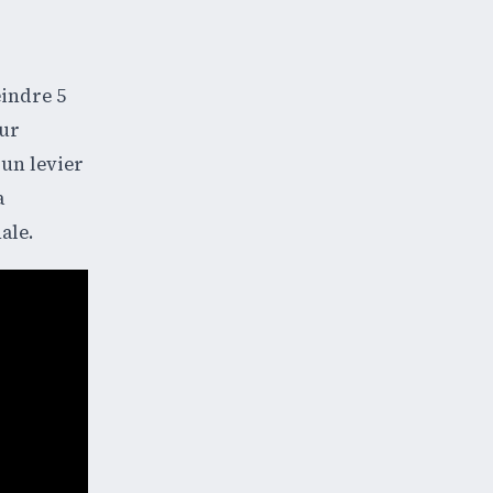
eindre 5
our
 un levier
a
ale.