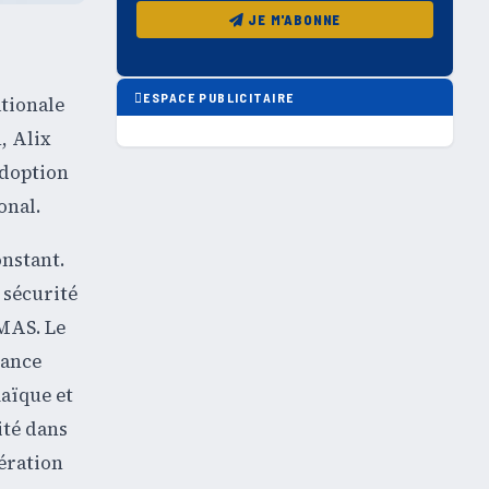
JE M'ABONNE
ESPACE PUBLICITAIRE
ationale
, Alix
adoption
onal.
nstant.
 sécurité
MMAS. Le
iance
maïque et
ité dans
dération