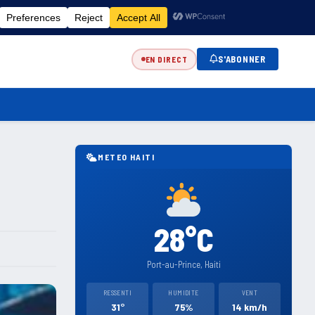
FR
EN
ES
KR
S'ABONNER
EN DIRECT
METEO HAITI
28°C
Port-au-Prince, Haiti
RESSENTI
HUMIDITE
VENT
31°
75%
14 km/h