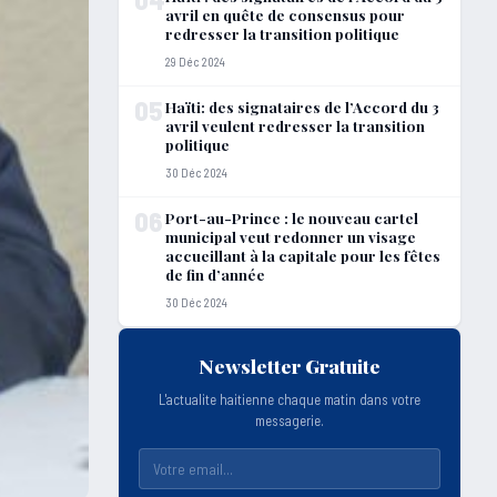
avril en quête de consensus pour
redresser la transition politique
29 Déc 2024
05
Haïti: des signataires de l’Accord du 3
avril veulent redresser la transition
politique
30 Déc 2024
06
Port-au-Prince : le nouveau cartel
municipal veut redonner un visage
accueillant à la capitale pour les fêtes
de fin d’année
30 Déc 2024
Newsletter Gratuite
L'actualite haitienne chaque matin dans votre
messagerie.