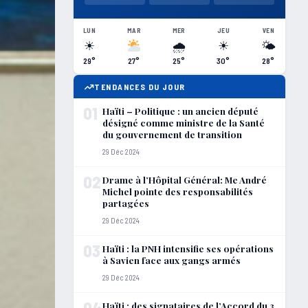
LUN
MAR
MER
JEU
VEN
☀
🌧
☀
🌤
29°
27°
25°
30°
28°
TENDANCES DU JOUR
01
Haïti – Politique : un ancien député
désigné comme ministre de la Santé
du gouvernement de transition
29 Déc 2024
02
Drame à l’Hôpital Général: Me André
Michel pointe des responsabilités
partagées
29 Déc 2024
03
Haïti : la PNH intensifie ses opérations
à Savien face aux gangs armés
29 Déc 2024
04
Haïti : des signataires de l’Accord du 3