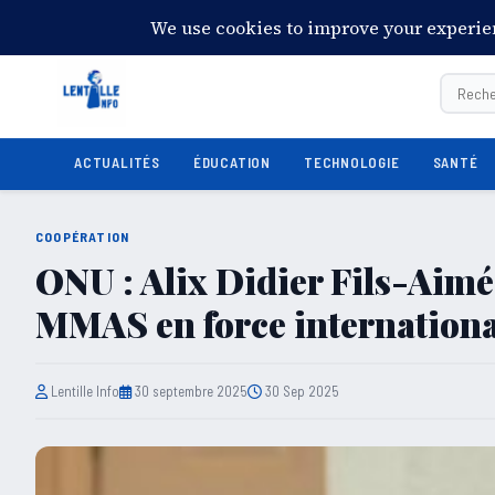
20:16:03
Jeudi 6 août 2026
28°C
Port-au-Prince
ACTUALITÉS
ÉDUCATION
TECHNOLOGIE
SANTÉ
COOPÉRATION
ONU : Alix Didier Fils-Aimé 
MMAS en force internationa
Lentille Info
30 septembre 2025
30 Sep 2025