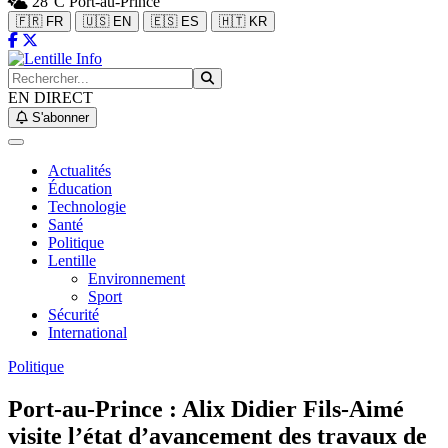
28°C
Port-au-Prince
🇫🇷 FR
🇺🇸 EN
🇪🇸 ES
🇭🇹 KR
EN DIRECT
S'abonner
Actualités
Éducation
Technologie
Santé
Politique
Lentille
Environnement
Sport
Sécurité
International
Politique
Port-au-Prince : Alix Didier Fils-Aimé
visite l’état d’avancement des travaux de