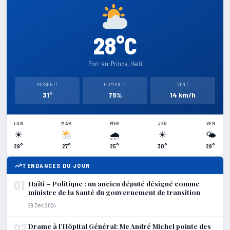
28°C
Port-au-Prince, Haiti
RESSENTI
HUMIDITE
VENT
31°
75%
14 km/h
LUN
MAR
MER
JEU
VEN
☀
🌧
☀
🌤
29°
27°
25°
30°
28°
TENDANCES DU JOUR
01
Haïti – Politique : un ancien député désigné comme
ministre de la Santé du gouvernement de transition
29 Déc 2024
02
Drame à l’Hôpital Général: Me André Michel pointe des