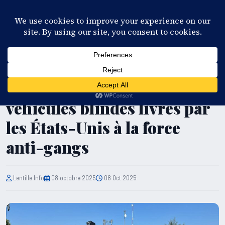
28°C
Port-au-Prince
FR
EN
ES
KR
S'ABONNER
EN DIRECT
COOPÉRATION
Haïti – Sécurité : 20
véhicules blindés livrés par
les États-Unis à la force
anti-gangs
Lentille Info
08 octobre 2025
08 Oct 2025