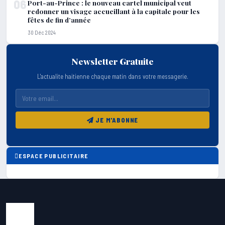
06
Port-au-Prince : le nouveau cartel municipal veut
redonner un visage accueillant à la capitale pour les
fêtes de fin d’année
30 Déc 2024
Newsletter Gratuite
L'actualite haitienne chaque matin dans votre messagerie.
JE M'ABONNE
ESPACE PUBLICITAIRE