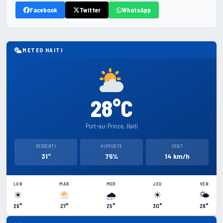
Facebook
Twitter
WhatsApp
METEO HAITI
28°C
Port-au-Prince, Haiti
RESSENTI
HUMIDITE
VENT
31°
75%
14 km/h
LUN
MAR
MER
JEU
VEN
☀
🌧
☀
🌤
29°
27°
25°
30°
28°