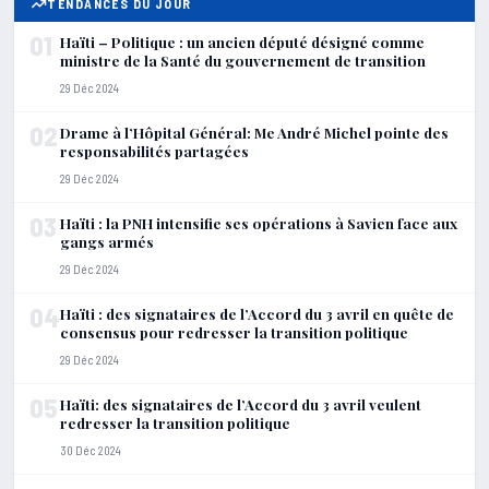
TENDANCES DU JOUR
01
Haïti – Politique : un ancien député désigné comme
ministre de la Santé du gouvernement de transition
29 Déc 2024
02
Drame à l’Hôpital Général: Me André Michel pointe des
responsabilités partagées
29 Déc 2024
03
Haïti : la PNH intensifie ses opérations à Savien face aux
gangs armés
29 Déc 2024
04
Haïti : des signataires de l’Accord du 3 avril en quête de
consensus pour redresser la transition politique
29 Déc 2024
05
Haïti: des signataires de l’Accord du 3 avril veulent
redresser la transition politique
30 Déc 2024