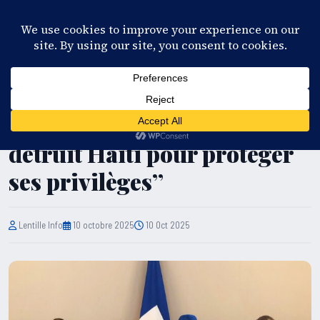
28°C
Port-au-Prince
FR
EN
ES
KR
S'ABONNER
EN DIRECT
POLITIQUE
Eudes Lajoie : “L’oligarchie
détruit Haïti pour protéger
ses privilèges”
Lentille Info
10 octobre 2025
10 Oct 2025