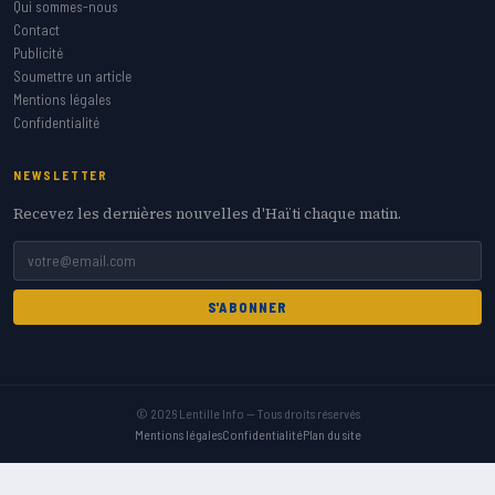
Qui sommes-nous
Contact
Publicité
Soumettre un article
Mentions légales
Confidentialité
NEWSLETTER
Recevez les dernières nouvelles d'Haïti chaque matin.
S'ABONNER
© 2026 Lentille Info — Tous droits réservés
Mentions légales
Confidentialité
Plan du site