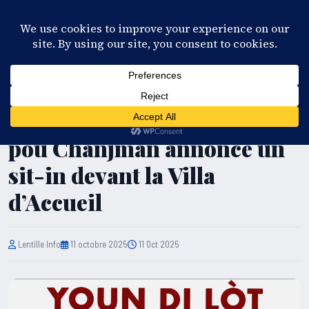
28°C
Port-au-Prince
FR
EN
ES
KR
S'ABONNER
EN DIRECT
POLITIQUE
Haïti / Crise : Konviksyon
pou Chanjman annonce un
sit-in devant la Villa
d’Accueil
Lentille Info
11 octobre 2025
11 Oct 2025