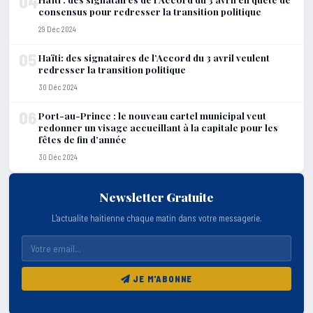
04
consensus pour redresser la transition politique
29 Déc 2024
05
Haïti: des signataires de l’Accord du 3 avril veulent
redresser la transition politique
30 Déc 2024
06
Port-au-Prince : le nouveau cartel municipal veut
redonner un visage accueillant à la capitale pour les
fêtes de fin d’année
30 Déc 2024
Newsletter Gratuite
L'actualite haitienne chaque matin dans votre messagerie.
JE M'ABONNE