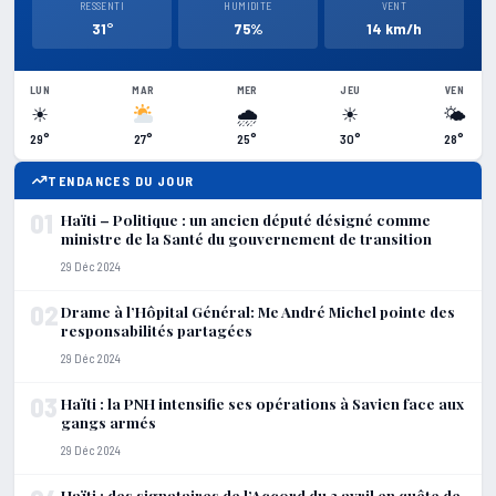
RESSENTI
HUMIDITE
VENT
31°
75%
14 km/h
LUN
MAR
MER
JEU
VEN
☀
🌧
☀
🌤
29°
27°
25°
30°
28°
TENDANCES DU JOUR
01
Haïti – Politique : un ancien député désigné comme
ministre de la Santé du gouvernement de transition
29 Déc 2024
02
Drame à l’Hôpital Général: Me André Michel pointe des
responsabilités partagées
29 Déc 2024
03
Haïti : la PNH intensifie ses opérations à Savien face aux
gangs armés
29 Déc 2024
Haïti : des signataires de l’Accord du 3 avril en quête de