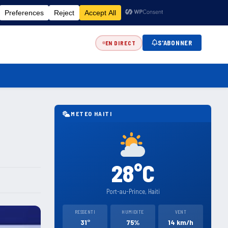
FR
EN
ES
KR
S'ABONNER
EN DIRECT
METEO HAITI
28°C
Port-au-Prince, Haiti
RESSENTI
HUMIDITE
VENT
31°
75%
14 km/h