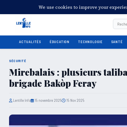
10:45:15
Jeudi 6 août 2026
28°C
Port-au-Prince
ACTUALITÉS
ÉDUCATION
TECHNOLOGIE
SANTÉ
SÉCURITÉ
Mirebalais : plusieurs taliba
brigade Bakòp Feray
Lentille Info
15 novembre 2025
15 Nov 2025