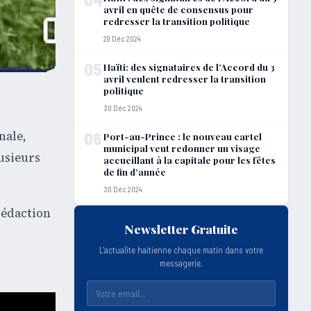
avril en quête de consensus pour
redresser la transition politique
29 Déc 2024
05
Haïti: des signataires de l’Accord du 3
avril veulent redresser la transition
politique
30 Déc 2024
06
nale,
Port-au-Prince : le nouveau cartel
municipal veut redonner un visage
lusieurs
accueillant à la capitale pour les fêtes
de fin d’année
30 Déc 2024
 rédaction
Newsletter Gratuite
L'actualite haitienne chaque matin dans votre
messagerie.