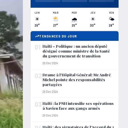
LUN
MAR
MER
JEU
VEN
☀
🌧
☀
🌤
29°
27°
25°
30°
28°
TENDANCES DU JOUR
01
Haïti – Politique : un ancien député
désigné comme ministre de la Santé
du gouvernement de transition
29 Déc 2024
02
Drame à l’Hôpital Général: Me André
Michel pointe des responsabilités
partagées
29 Déc 2024
03
Haïti : la PNH intensifie ses opérations
à Savien face aux gangs armés
29 Déc 2024
04
Haïti : des signataires de l’Accord du 3