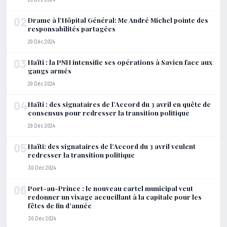
02
Drame à l’Hôpital Général: Me André Michel pointe des
responsabilités partagées
29 Déc 2024
03
Haïti : la PNH intensifie ses opérations à Savien face aux
gangs armés
29 Déc 2024
04
Haïti : des signataires de l’Accord du 3 avril en quête de
consensus pour redresser la transition politique
29 Déc 2024
05
Haïti: des signataires de l’Accord du 3 avril veulent
redresser la transition politique
30 Déc 2024
06
Port-au-Prince : le nouveau cartel municipal veut
redonner un visage accueillant à la capitale pour les
fêtes de fin d’année
30 Déc 2024