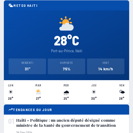
METEO HAITI
28°C
Port-au-Prince, Haiti
RESSENTI
HUMIDITE
VENT
31°
75%
14 km/h
LUN
MAR
MER
JEU
VEN
☀
🌧
☀
🌤
29°
27°
25°
30°
28°
TENDANCES DU JOUR
01
Haïti – Politique : un ancien député désigné comme
ministre de la Santé du gouvernement de transition
29 Déc 2024