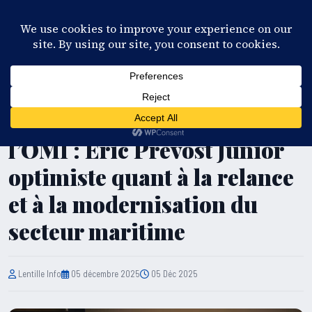
28°C
Port-au-Prince
FR
EN
ES
KR
S'ABONNER
EN DIRECT
TRANSPORT
34e Assemblée générale de
l’OMI : Éric Prévost Junior
optimiste quant à la relance
et à la modernisation du
secteur maritime
Lentille Info
05 décembre 2025
05 Déc 2025