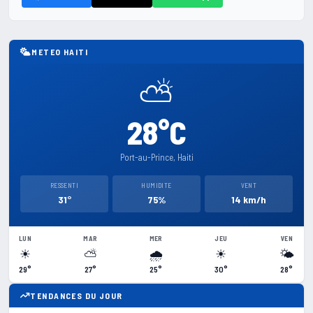
METEO HAITI
⛅
28°C
Port-au-Prince, Haiti
RESSENTI
HUMIDITE
VENT
31°
75%
14 km/h
LUN
MAR
MER
JEU
VEN
☀
⛅
🌧
☀
🌤
29°
27°
25°
30°
28°
TENDANCES DU JOUR