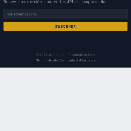
Recevez les dernières nouvelles d'Haïti chaque matin.
S'ABONNER
© 2026 Lentille Info — Tous droits réservés
Mentions légales
Confidentialité
Plan du site