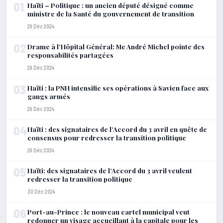
01
Haïti – Politique : un ancien député désigné comme
ministre de la Santé du gouvernement de transition
29 Déc 2024
02
Drame à l’Hôpital Général: Me André Michel pointe des
responsabilités partagées
29 Déc 2024
03
Haïti : la PNH intensifie ses opérations à Savien face aux
gangs armés
29 Déc 2024
04
Haïti : des signataires de l’Accord du 3 avril en quête de
consensus pour redresser la transition politique
29 Déc 2024
05
Haïti: des signataires de l’Accord du 3 avril veulent
redresser la transition politique
30 Déc 2024
06
Port-au-Prince : le nouveau cartel municipal veut
redonner un visage accueillant à la capitale pour les