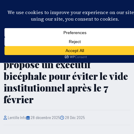
28°C
Port-au-Prince
🇫🇷 FR
🇺🇸 EN
🇪🇸 ES
🇭🇹 KR
S'ABONNER
EN DIRECT
POLITIQUE
Haïti/ Politique: DEHFI
propose un exécutif
bicéphale pour éviter le vide
institutionnel après le 7
février
Lentille Info
28 décembre 2025
28 Déc 2025