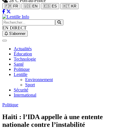
28°C
Port-au-Prince
🇫🇷 FR
🇺🇸 EN
🇪🇸 ES
🇭🇹 KR
EN DIRECT
S'abonner
Actualités
Éducation
Technologie
Santé
Politique
Lentille
Environnement
Sport
Sécurité
International
Politique
Haïti : l’IDA appelle à une entente
nationale contre l’instabilité