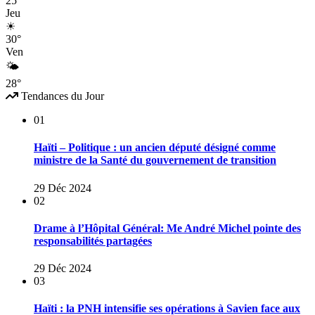
25°
Jeu
☀
30°
Ven
🌤
28°
Tendances du Jour
01
Haïti – Politique : un ancien député désigné comme
ministre de la Santé du gouvernement de transition
29 Déc 2024
02
Drame à l’Hôpital Général: Me André Michel pointe des
responsabilités partagées
29 Déc 2024
03
Haïti : la PNH intensifie ses opérations à Savien face aux