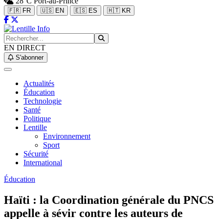
28°C
Port-au-Prince
🇫🇷 FR
🇺🇸 EN
🇪🇸 ES
🇭🇹 KR
EN DIRECT
S'abonner
Actualités
Éducation
Technologie
Santé
Politique
Lentille
Environnement
Sport
Sécurité
International
Éducation
Haïti : la Coordination générale du PNCS
appelle à sévir contre les auteurs de