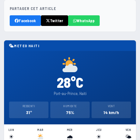
PARTAGER CET ARTICLE
Facebook
Twitter
WhatsApp
METEO HAITI
28°C
Port-au-Prince, Haiti
RESSENTI
HUMIDITE
VENT
31°
75%
14 km/h
LUN
MAR
MER
JEU
VEN
☀
🌧
☀
🌤