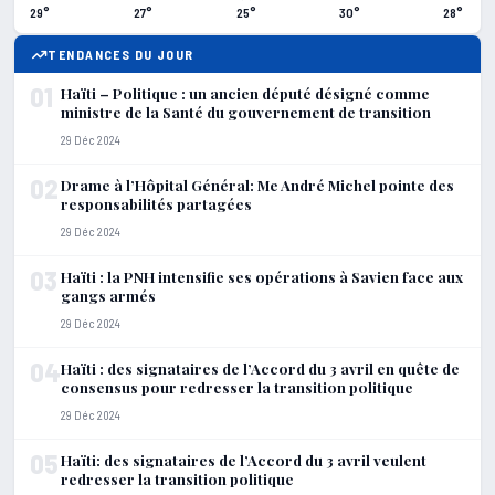
29°
27°
25°
30°
28°
TENDANCES DU JOUR
01
Haïti – Politique : un ancien député désigné comme
ministre de la Santé du gouvernement de transition
29 Déc 2024
02
Drame à l’Hôpital Général: Me André Michel pointe des
responsabilités partagées
29 Déc 2024
03
Haïti : la PNH intensifie ses opérations à Savien face aux
gangs armés
29 Déc 2024
04
Haïti : des signataires de l’Accord du 3 avril en quête de
consensus pour redresser la transition politique
29 Déc 2024
05
Haïti: des signataires de l’Accord du 3 avril veulent
redresser la transition politique