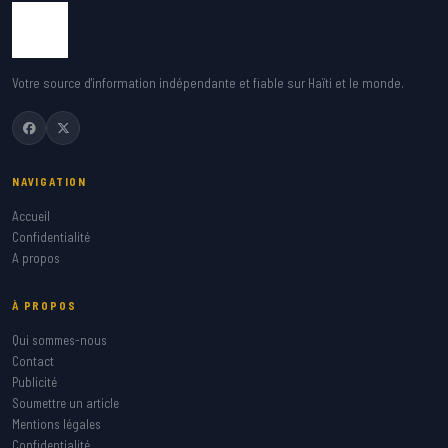
Votre source d'information indépendante et fiable sur Haïti et le monde.
NAVIGATION
Accueil
Confidentialité
A propos
À PROPOS
Qui sommes-nous
Contact
Publicité
Soumettre un article
Mentions légales
Confidentialité