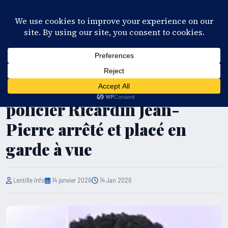
28°C
Port-au-Prince
FR
EN
ES
KR
S'ABONNER
EN DIRECT
SÉCURITÉ
Meurtre de Fédora Vitté : le
policier Ricardin Jean-
Pierre arrêté et placé en
garde à vue
Lentille Info
14 janvier 2026
14 Jan 2026