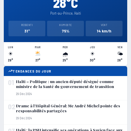
28°C
Port-au-Prince, Haiti
RESSENTI
HUMIDITE
VENT
31°
75%
14 km/h
LUN
MAR
MER
JEU
VEN
☀
🌧
☀
🌤
29°
27°
25°
30°
28°
TENDANCES DU JOUR
01
Haïti – Politique : un ancien député désigné comme
ministre de la Santé du gouvernement de transition
29 Déc 2024
02
Drame à l’Hôpital Général: Me André Michel pointe des
responsabilités partagées
29 Déc 2024
03
Haïti : la PNH intensifie ses opérations à Savien face aux