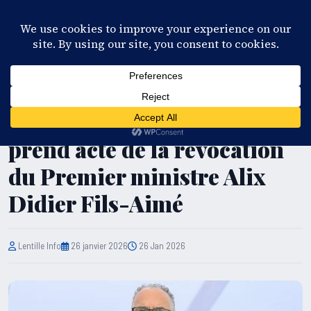
28°C
Port-au-Prince
FR
EN
ES
KR
S'ABONNER
EN DIRECT
POLITIQUE
Haïti : l’Accord de Montana
prend acte de la révocation
du Premier ministre Alix
Didier Fils-Aimé
Lentille Info
26 janvier 2026
26 Jan 2026