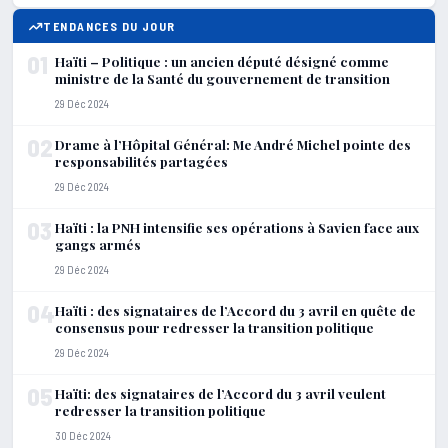
TENDANCES DU JOUR
01
Haïti – Politique : un ancien député désigné comme
ministre de la Santé du gouvernement de transition
29 Déc 2024
02
Drame à l’Hôpital Général: Me André Michel pointe des
responsabilités partagées
29 Déc 2024
03
Haïti : la PNH intensifie ses opérations à Savien face aux
gangs armés
29 Déc 2024
04
Haïti : des signataires de l’Accord du 3 avril en quête de
consensus pour redresser la transition politique
29 Déc 2024
05
Haïti: des signataires de l’Accord du 3 avril veulent
redresser la transition politique
30 Déc 2024