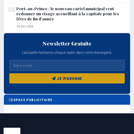
06
Port-au-Prince : le nouveau cartel municipal veut
redonner un visage accueillant à la capitale pour les
fêtes de fin d’année
30 Déc 2024
Newsletter Gratuite
L'actualite haitienne chaque matin dans votre messagerie.
JE M'ABONNE
ESPACE PUBLICITAIRE