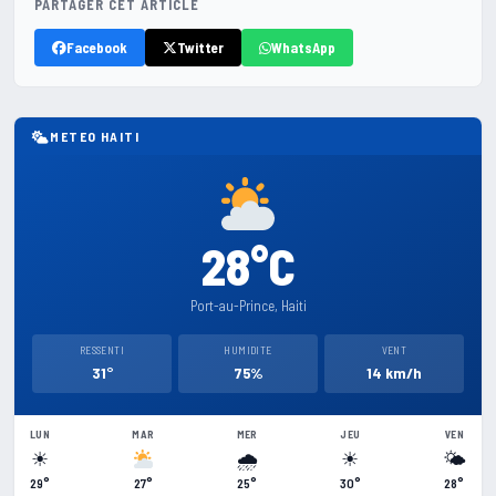
PARTAGER CET ARTICLE
Facebook
Twitter
WhatsApp
METEO HAITI
28°C
Port-au-Prince, Haiti
RESSENTI
HUMIDITE
VENT
31°
75%
14 km/h
LUN
MAR
MER
JEU
VEN
☀
🌧
☀
🌤
29°
27°
25°
30°
28°