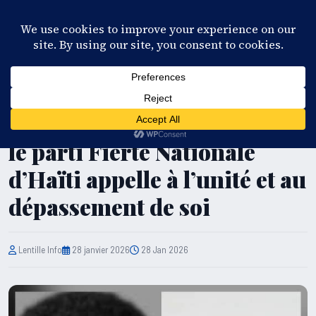
28°C
Port-au-Prince
FR
EN
ES
KR
S'ABONNER
EN DIRECT
UNCATEGORIZED
Conflit au sommet de l’État :
le parti Fierté Nationale
d’Haïti appelle à l’unité et au
dépassement de soi
Lentille Info
28 janvier 2026
28 Jan 2026