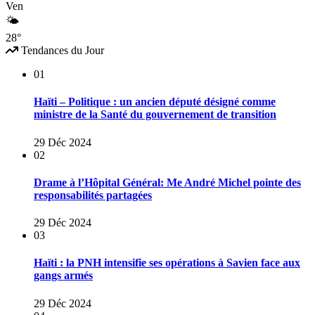
Ven
🌤
28°
Tendances du Jour
01
Haïti – Politique : un ancien député désigné comme
ministre de la Santé du gouvernement de transition
29 Déc 2024
02
Drame à l’Hôpital Général: Me André Michel pointe des
responsabilités partagées
29 Déc 2024
03
Haïti : la PNH intensifie ses opérations à Savien face aux
gangs armés
29 Déc 2024