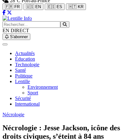
28°C
Port-au-Prince
🇫🇷 FR
🇺🇸 EN
🇪🇸 ES
🇭🇹 KR
EN DIRECT
S'abonner
Actualités
Éducation
Technologie
Santé
Politique
Lentille
Environnement
Sport
Sécurité
International
Nécrologie
Nécrologie : Jesse Jackson, icône des
droits civiques, s’éteint à 84 ans