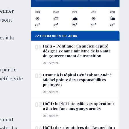
remier
LUN
MAR
MER
JEU
VEN
☀
⛅
🌧
☀
🌤
e sont
29°
27°
25°
30°
28°
TENDANCES DU JOUR
s à la
01
Haïti – Politique : un ancien député
désigné comme ministre de la Santé
du gouvernement de transition
29 Déc 2024
 partie
02
Drame à l’Hôpital Général: Me André
été civile
Michel pointe des responsabilités
partagées
29 Déc 2024
03
Haïti : la PNH intensifie ses opérations
à Savien face aux gangs armés
29 Déc 2024
nement
04
Haïti : des signataires de l’Accord du 3
ls. Il a