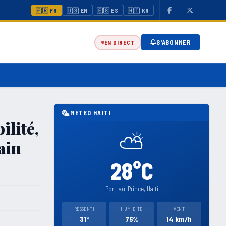
🇫🇷 FR
🇺🇸 EN
🇪🇸 ES
🇭🇹 KR
S'ABONNER
EN DIRECT
METEO HAITI
ilité,
⛅
ain
28°C
Port-au-Prince, Haiti
RESSENTI
HUMIDITE
VENT
31°
75%
14 km/h