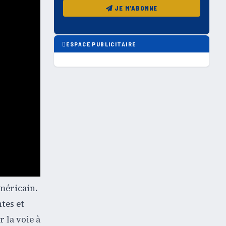
JE M'ABONNE
ESPACE PUBLICITAIRE
méricain.
tes et
 la voie à