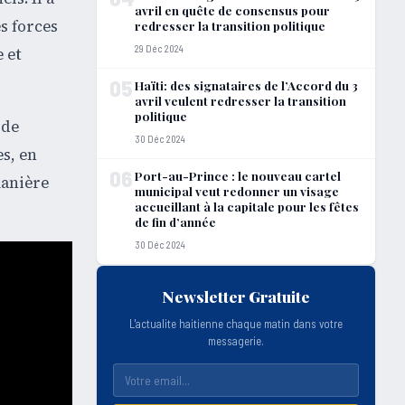
avril en quête de consensus pour
s forces
redresser la transition politique
29 Déc 2024
 et
05
Haïti: des signataires de l’Accord du 3
avril veulent redresser la transition
politique
 de
30 Déc 2024
s, en
06
Port-au-Prince : le nouveau cartel
manière
municipal veut redonner un visage
accueillant à la capitale pour les fêtes
de fin d’année
30 Déc 2024
Newsletter Gratuite
L'actualite haitienne chaque matin dans votre
messagerie.