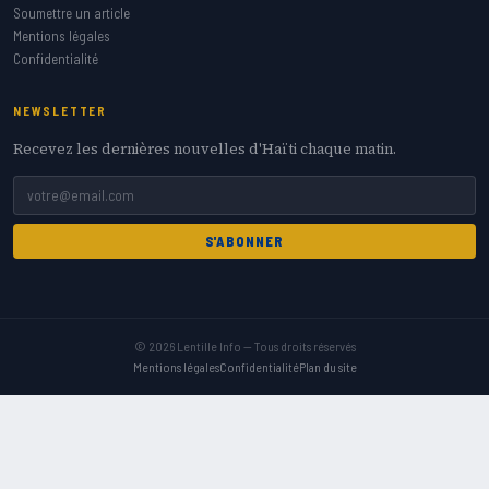
Soumettre un article
Mentions légales
Confidentialité
NEWSLETTER
Recevez les dernières nouvelles d'Haïti chaque matin.
S'ABONNER
© 2026 Lentille Info — Tous droits réservés
Mentions légales
Confidentialité
Plan du site