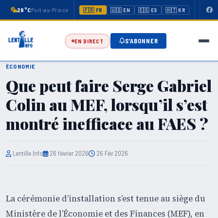
28°C
Port-au-Prince
🇫🇷 FR
🇺🇸 EN
🇪🇸 ES
🇭🇹 KR
S'ABONNER
EN DIRECT
ÉCONOMIE
Que peut faire Serge Gabriel
Colin au MEF, lorsqu’il s’est
montré inefficace au FAES ?
Lentille Info
26 février 2026
26 Fév 2026
La cérémonie d’installation s’est tenue au siège du
Ministère de l’Économie et des Finances (MEF), en