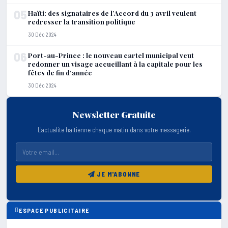
05
Haïti: des signataires de l’Accord du 3 avril veulent
redresser la transition politique
30 Déc 2024
06
Port-au-Prince : le nouveau cartel municipal veut
redonner un visage accueillant à la capitale pour les
fêtes de fin d’année
30 Déc 2024
Newsletter Gratuite
L'actualite haitienne chaque matin dans votre messagerie.
JE M'ABONNE
ESPACE PUBLICITAIRE