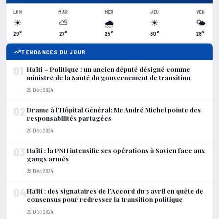
LUN
MAR
MER
JEU
VEN
☀
⛅
🌧
☀
🌤
29°
27°
25°
30°
28°
TENDANCES DU JOUR
01
Haïti – Politique : un ancien député désigné comme
ministre de la Santé du gouvernement de transition
29 Déc 2024
02
Drame à l’Hôpital Général: Me André Michel pointe des
responsabilités partagées
29 Déc 2024
03
Haïti : la PNH intensifie ses opérations à Savien face aux
gangs armés
29 Déc 2024
04
Haïti : des signataires de l’Accord du 3 avril en quête de
consensus pour redresser la transition politique
29 Déc 2024