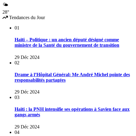
🌤
28°
Tendances du Jour
01
Haïti – Politique : un ancien député désigné comme
ministre de la Santé du gouvernement de transition
29 Déc 2024
02
Drame à l’Hôpital Général: Me André Michel pointe des
responsabilités partagées
29 Déc 2024
03
Haïti : la PNH intensifie ses opérations à Savien face aux
gangs armés
29 Déc 2024
04