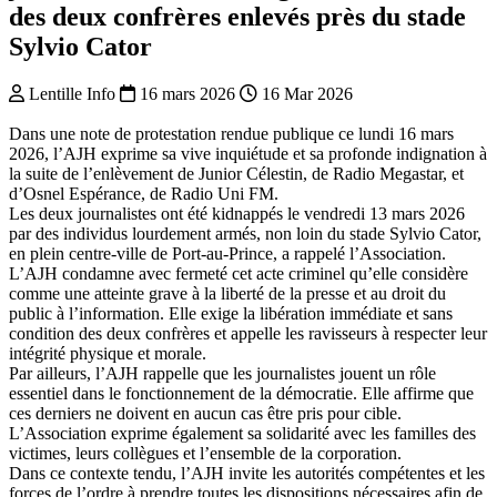
des deux confrères enlevés près du stade
Sylvio Cator
Lentille Info
16 mars 2026
16 Mar 2026
Dans une note de protestation rendue publique ce lundi 16 mars
2026, l’AJH exprime sa vive inquiétude et sa profonde indignation à
la suite de l’enlèvement de Junior Célestin, de Radio Megastar, et
d’Osnel Espérance, de Radio Uni FM.
Les deux journalistes ont été kidnappés le vendredi 13 mars 2026
par des individus lourdement armés, non loin du stade Sylvio Cator,
en plein centre-ville de Port-au-Prince, a rappelé l’Association.
L’AJH condamne avec fermeté cet acte criminel qu’elle considère
comme une atteinte grave à la liberté de la presse et au droit du
public à l’information. Elle exige la libération immédiate et sans
condition des deux confrères et appelle les ravisseurs à respecter leur
intégrité physique et morale.
Par ailleurs, l’AJH rappelle que les journalistes jouent un rôle
essentiel dans le fonctionnement de la démocratie. Elle affirme que
ces derniers ne doivent en aucun cas être pris pour cible.
L’Association exprime également sa solidarité avec les familles des
victimes, leurs collègues et l’ensemble de la corporation.
Dans ce contexte tendu, l’AJH invite les autorités compétentes et les
forces de l’ordre à prendre toutes les dispositions nécessaires afin de