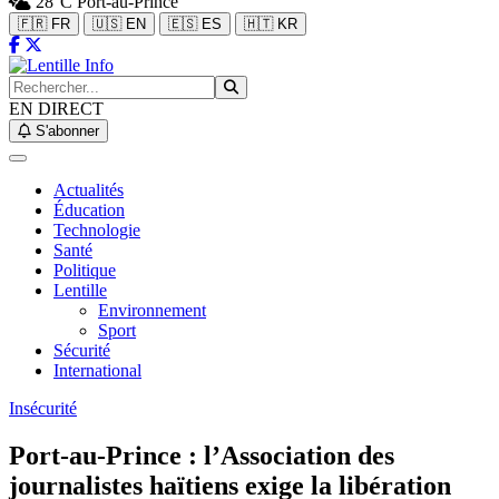
28°C
Port-au-Prince
🇫🇷 FR
🇺🇸 EN
🇪🇸 ES
🇭🇹 KR
EN DIRECT
S'abonner
Actualités
Éducation
Technologie
Santé
Politique
Lentille
Environnement
Sport
Sécurité
International
Insécurité
Port-au-Prince : l’Association des
journalistes haïtiens exige la libération