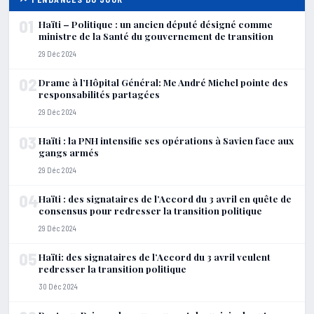
01
Haïti – Politique : un ancien député désigné comme
ministre de la Santé du gouvernement de transition
29 Déc 2024
02
Drame à l’Hôpital Général: Me André Michel pointe des
responsabilités partagées
29 Déc 2024
03
Haïti : la PNH intensifie ses opérations à Savien face aux
gangs armés
29 Déc 2024
04
Haïti : des signataires de l’Accord du 3 avril en quête de
consensus pour redresser la transition politique
29 Déc 2024
05
Haïti: des signataires de l’Accord du 3 avril veulent
redresser la transition politique
30 Déc 2024