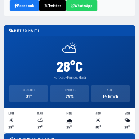
Facebook
Twitter
WhatsApp
METEO HAITI
⛅
28°C
Port-au-Prince, Haiti
RESSENTI
HUMIDITE
VENT
31°
75%
14 km/h
LUN
MAR
MER
JEU
VEN
☀
⛅
🌧
☀
🌤
29°
27°
25°
30°
28°
TENDANCES DU JOUR