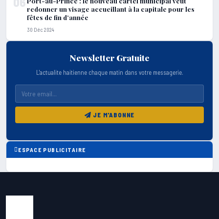
06
Port-au-Prince : le nouveau cartel municipal veut
redonner un visage accueillant à la capitale pour les
fêtes de fin d’année
30 Déc 2024
Newsletter Gratuite
L'actualite haitienne chaque matin dans votre messagerie.
JE M'ABONNE
ESPACE PUBLICITAIRE