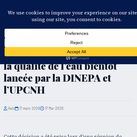
28°C
Port-au-Prince
🇫🇷 FR
🇺🇸 EN
🇪🇸 ES
🇭🇹 KR
S'ABONNER
EN DIRECT
SOCIÉTÉ
Cap-Haïtien : une étude sur
la qualité de l’eau bientôt
lancée par la DINEPA et
l’UPCNH
Haiti
17 mars 2026
17 Mar 2026
Cette décision a été prise lors d’une réunion de