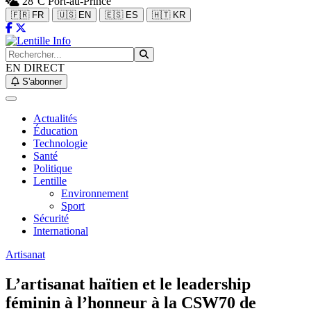
28°C
Port-au-Prince
🇫🇷 FR
🇺🇸 EN
🇪🇸 ES
🇭🇹 KR
EN DIRECT
S'abonner
Actualités
Éducation
Technologie
Santé
Politique
Lentille
Environnement
Sport
Sécurité
International
Artisanat
L’artisanat haïtien et le leadership
féminin à l’honneur à la CSW70 de