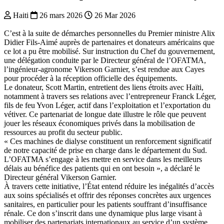
Haiti
26 mars 2026
26 Mar 2026
C’est à la suite de démarches personnelles du Premier ministre Alix
Didier Fils-Aimé auprès de partenaires et donateurs américains que
ce lot a pu être mobilisé. Sur instruction du Chef du gouvernement,
une délégation conduite par le Directeur général de l’OFATMA,
l’ingénieur-agronome Vikerson Garnier, s’est rendue aux Cayes
pour procéder à la réception officielle des équipements.
Le donateur, Scott Martin, entretient des liens étroits avec Haïti,
notamment à travers ses relations avec l’entrepreneur Franck Léger,
fils de feu Yvon Léger, actif dans l’exploitation et l’exportation du
vétiver. Ce partenariat de longue date illustre le rôle que peuvent
jouer les réseaux économiques privés dans la mobilisation de
ressources au profit du secteur public.
« Ces machines de dialyse constituent un renforcement significatif
de notre capacité de prise en charge dans le département du Sud.
L’OFATMA s’engage à les mettre en service dans les meilleurs
délais au bénéfice des patients qui en ont besoin », a déclaré le
Directeur général Vikerson Garnier.
À travers cette initiative, l’État entend réduire les inégalités d’accès
aux soins spécialisés et offrir des réponses concrètes aux urgences
sanitaires, en particulier pour les patients souffrant d’insuffisance
rénale. Ce don s’inscrit dans une dynamique plus large visant à
mobiliser des partenariats internationaux au service d’un système