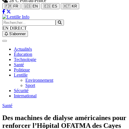
28°C
Port-au-Prince
🇫🇷 FR
🇺🇸 EN
🇪🇸 ES
🇭🇹 KR
EN DIRECT
S'abonner
Actualités
Éducation
Technologie
Santé
Politique
Lentille
Environnement
Sport
Sécurité
International
Santé
Des machines de dialyse américaines pour
renforcer l’Hôpital OFATMA des Cayes