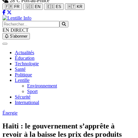
28°C
Port-au-Prince
🇫🇷 FR
🇺🇸 EN
🇪🇸 ES
🇭🇹 KR
EN DIRECT
S'abonner
Actualités
Éducation
Technologie
Santé
Politique
Lentille
Environnement
Sport
Sécurité
International
Énergie
Haïti : le gouvernement s’apprête à
revoir à la baisse les prix des produits