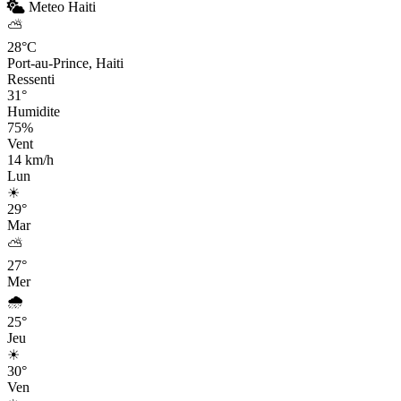
Meteo Haiti
⛅
28°C
Port-au-Prince, Haiti
Ressenti
31°
Humidite
75%
Vent
14 km/h
Lun
☀
29°
Mar
⛅
27°
Mer
🌧
25°
Jeu
☀
30°
Ven