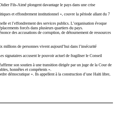
 Didier Fils-Aimé plongent davantage le pays dans une crise
tiques et effondrement institutionnel », couvre la période allant du 7
nnelle et l’effondrement des services publics. L’organisation évoque
éplacements forcés dans plusieurs quartiers du pays.
e dénonce des accusations de corruption, de détournement de ressources
six millions de personnes vivent aujourd’hui dans l’insécurité
s signataires accusent le pouvoir actuel de fragiliser le Conseil
éaffirme son soutien à une transition dirigée par un juge de la Cour de
bles, honnêtes et compétents ».
 ordre démocratique ». Ils appellent à la construction d’une Haïti libre,