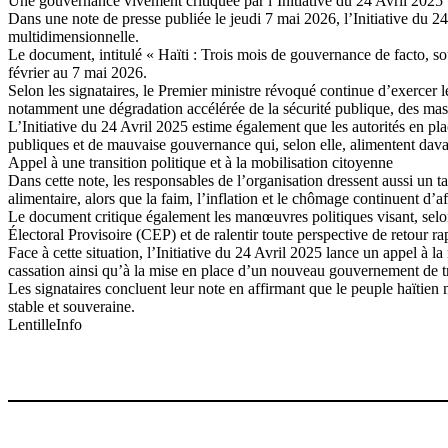
Une gouvernance vivement critiquée par l’Initiative du 24 Avril 2025
Dans une note de presse publiée le jeudi 7 mai 2026, l’Initiative du 
multidimensionnelle.
Le document, intitulé « Haïti : Trois mois de gouvernance de facto, sou
février au 7 mai 2026.
Selon les signataires, le Premier ministre révoqué continue d’exercer l
notamment une dégradation accélérée de la sécurité publique, des mass
L’Initiative du 24 Avril 2025 estime également que les autorités en pl
publiques et de mauvaise gouvernance qui, selon elle, alimentent davant
Appel à une transition politique et à la mobilisation citoyenne
Dans cette note, les responsables de l’organisation dressent aussi un ta
alimentaire, alors que la faim, l’inflation et le chômage continuent d’a
Le document critique également les manœuvres politiques visant, selon l
Électoral Provisoire (CEP) et de ralentir toute perspective de retour ra
Face à cette situation, l’Initiative du 24 Avril 2025 lance un appel à 
cassation ainsi qu’à la mise en place d’un nouveau gouvernement de 
Les signataires concluent leur note en affirmant que le peuple haïtien mé
stable et souveraine.
LentilleInfo