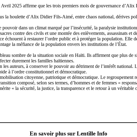
24 Avril 2025 affirme que les trois premiers mois de gouvernance d’Alix
s la houlette d’Alix Didier Fils-Aimé, entre chaos national, dérives poli
e pouvoir dans un climat marqué par l’insécurité, la paralysie institutio
acres contre des civils et une montée des enlèvements, assassinats et d
ace échouent à restaurer l’ordre public et à protéger la population. Ell
age la méfiance de la population envers les institutions de l’État.
bleau sombre de la situation sociale en Haïti. Ils affirment que plus de 
ffecter durement les familles haïtiennes.
es auteurs, à conserver le pouvoir au détriment de l’intérêt national. Le
pide à l’ordre constitutionnel et démocratique.
la mobilisation citoyenne, patriotique et démocratique. Le regroupement r
transition composé, selon ses termes, d’hommes et de femmes « responsa
rite « la sécurité, la justice, la transparence et le retour à un véritable
En savoir plus sur Lentille Info