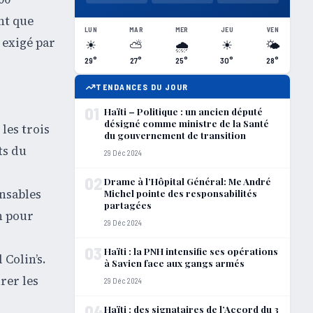
nt que
LUN
MAR
MER
JEU
VEN
 exigé par
☀
⛅
🌧
☀
🌤
29°
27°
25°
30°
28°
TENDANCES DU JOUR
01
Haïti – Politique : un ancien député
désigné comme ministre de la Santé
les trois
du gouvernement de transition
ts du
29 Déc 2024
02
Drame à l’Hôpital Général: Me André
onsables
Michel pointe des responsabilités
partagées
n pour
29 Déc 2024
03
Haïti : la PNH intensifie ses opérations
 Colin’s.
à Savien face aux gangs armés
rer les
29 Déc 2024
04
Haïti : des signataires de l’Accord du 3