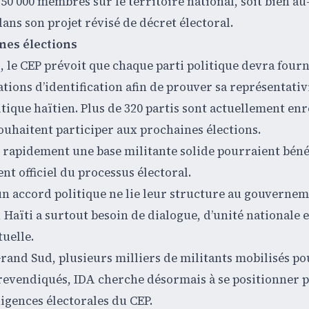
50 000 membres sur le territoire national, soit bien au
ans son projet révisé de décret électoral.
nes élections
l, le CEP prévoit que chaque parti politique devra fourn
tions d’identification afin de prouver sa représentativi
tique haïtien. Plus de 320 partis sont actuellement enr
souhaitent participer aux prochaines élections.
r rapidement une base militante solide pourraient béné
t officiel du processus électoral.
un accord politique ne lie leur structure au gouverne
Haïti a surtout besoin de dialogue, d’unité nationale e
tuelle.
Grand Sud, plusieurs milliers de militants mobilisés po
revendiqués, IDA cherche désormais à se positionner p
xigences électorales du CEP.