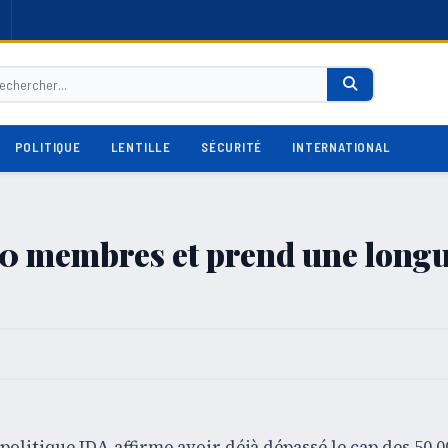
POLITIQUE
LENTILLE
SÉCURITÉ
INTERNATIONAL
000 membres et prend une long
politique IDA affirme avoir déjà dépassé le cap des 50 0