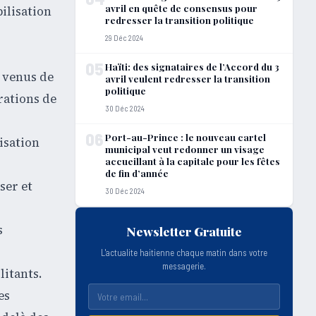
avril en quête de consensus pour
ilisation
redresser la transition politique
29 Déc 2024
05
Haïti: des signataires de l’Accord du 3
s venus de
avril veulent redresser la transition
politique
rations de
30 Déc 2024
06
Port-au-Prince : le nouveau cartel
isation
municipal veut redonner un visage
accueillant à la capitale pour les fêtes
de fin d’année
ser et
30 Déc 2024
s
Newsletter Gratuite
L'actualite haitienne chaque matin dans votre
messagerie.
litants.
es