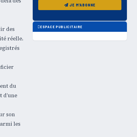
-delà des
JE M'ABONNE
ESPACE PUBLICITAIRE
ir des
té réelle.
egistrés
ficier
ment du
t d’une
ur son
armi les