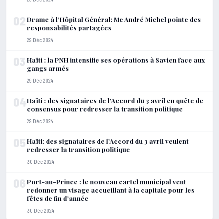
02
Drame à l’Hôpital Général: Me André Michel pointe des
responsabilités partagées
29 Déc 2024
03
Haïti : la PNH intensifie ses opérations à Savien face aux
gangs armés
29 Déc 2024
04
Haïti : des signataires de l’Accord du 3 avril en quête de
consensus pour redresser la transition politique
29 Déc 2024
05
Haïti: des signataires de l’Accord du 3 avril veulent
redresser la transition politique
30 Déc 2024
06
Port-au-Prince : le nouveau cartel municipal veut
redonner un visage accueillant à la capitale pour les
fêtes de fin d’année
30 Déc 2024