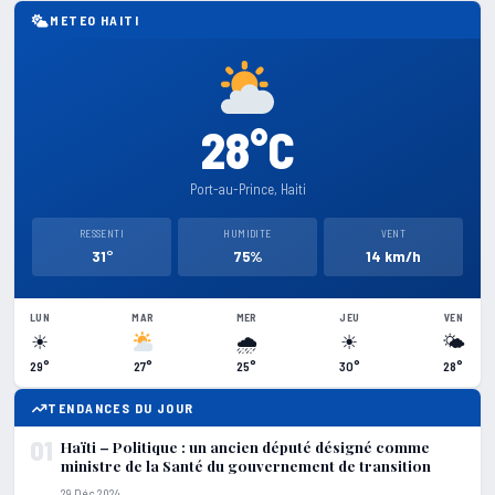
METEO HAITI
28°C
Port-au-Prince, Haiti
RESSENTI
HUMIDITE
VENT
31°
75%
14 km/h
LUN
MAR
MER
JEU
VEN
☀
🌧
☀
🌤
29°
27°
25°
30°
28°
TENDANCES DU JOUR
01
Haïti – Politique : un ancien député désigné comme
ministre de la Santé du gouvernement de transition
29 Déc 2024