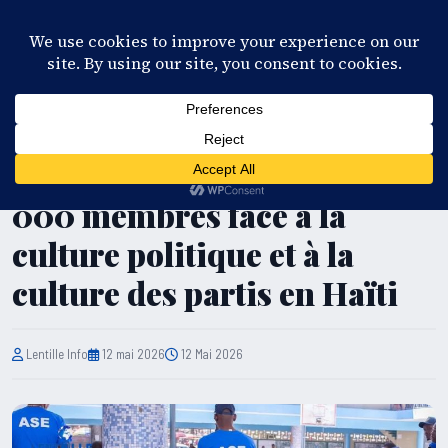
28°C
Port-au-Prince
FR
EN
ES
KR
S'ABONNER
EN DIRECT
POLITIQUE
Élections : exigence de 30
000 membres face à la
culture politique et à la
culture des partis en Haïti
Lentille Info
12 mai 2026
12 Mai 2026